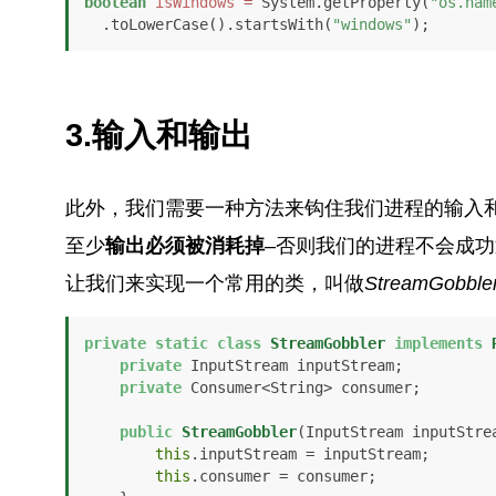
boolean
isWindows
=
 System.getProperty(
"os.nam
  .toLowerCase().startsWith(
"windows"
);
3.输入和输出
此外，我们需要一种方法来钩住我们进程的输入
至少
输出必须被消耗掉
–否则我们的进程不会成
让我们来实现一个常用的类，叫做
StreamGobble
private
static
class
StreamGobbler
implements
private
 InputStream inputStream;

private
 Consumer<String> consumer;

public
StreamGobbler
(InputStream inputStre
this
.inputStream = inputStream;

this
.consumer = consumer;
