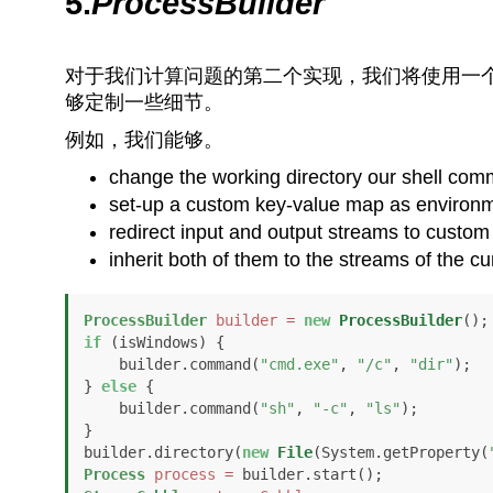
5.
ProcessBuilder
对于我们计算问题的第二个实现，我们将使用一
够定制一些细节。
例如，我们能够。
change the working directory our shell com
set-up a custom key-value map as environ
redirect input and output streams to custo
inherit both of them to the streams of the c
ProcessBuilder
builder
=
new
ProcessBuilder
if
 (isWindows) {

    builder.command(
"cmd.exe"
, 
"/c"
, 
"dir"
);

} 
else
 {

    builder.command(
"sh"
, 
"-c"
, 
"ls"
);

}

builder.directory(
new
File
(System.getProperty(
Process
process
=