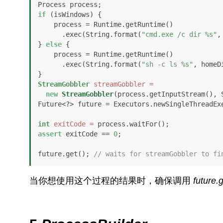
if
 (isWindows) {

    process = Runtime.getRuntime()

      .exec(String.format(
"cmd.exe /c dir %s"
,
} 
else
 {

    process = Runtime.getRuntime()

      .exec(String.format(
"sh -c ls %s"
, homeD
StreamGobbler
streamGobbler
=
new
StreamGobbler
(process.getInputStream(), S
Future<?> future = Executors.newSingleThreadExe
int
exitCode
=
assert
 exitCode == 
0
;

future.get(); 
// waits for streamGobbler to fi
当你想使用这个过程的结果时，确保调用
future.g