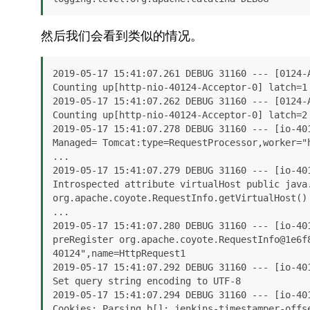
然后我们会看到类似的情况。
2019-05-17 15:41:07.261 DEBUG 31160 --- [0124-
Counting up[http-nio-40124-Acceptor-0] latch=1

2019-05-17 15:41:07.262 DEBUG 31160 --- [0124-
Counting up[http-nio-40124-Acceptor-0] latch=2

2019-05-17 15:41:07.278 DEBUG 31160 --- [io-40
Managed= Tomcat:type=RequestProcessor,worker="h
...

2019-05-17 15:41:07.279 DEBUG 31160 --- [io-40
Introspected attribute virtualHost public java.
org.apache.coyote.RequestInfo.getVirtualHost() 
...

2019-05-17 15:41:07.280 DEBUG 31160 --- [io-40
preRegister org.apache.coyote.RequestInfo@1e6f
40124",name=HttpRequest1

2019-05-17 15:41:07.292 DEBUG 31160 --- [io-40
Set query string encoding to UTF-8

2019-05-17 15:41:07.294 DEBUG 31160 --- [io-40
Cookies: Parsing b[]: jenkins-timestamper-offse