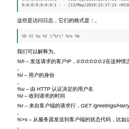
0:0:0:0:0:0:0:1 - - [13/May/2019:23:17:23 +053
这些是访问日志，它们的格式是：。
%h %l %u %t \"%r\" %>s %b
我们可以解释为。
%h
– 发送请求的客户IP，
0:0:0:0:0:0:1
在这种情
。
%l
– 用户的身份
。
%u
– 由 HTTP 认证决定的用户名
%t
– 收到请求的时间
%r
– 来自客户端的请求行，
GET /greetings/Harr
。
%>s
– 从服务器发送到客户端的状态代码，比如
。