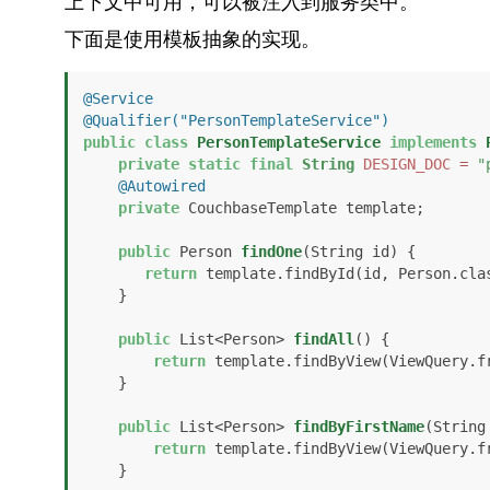
上下文中可用，可以被注入到服务类中。
下面是使用模板抽象的实现。
@Service
@Qualifier("PersonTemplateService")
public
class
PersonTemplateService
implements
private
static
final
String
DESIGN_DOC
=
"
@Autowired
private
 CouchbaseTemplate template;

public
 Person 
findOne
(String id)
 {

return
 template.findById(id, Person.clas
    }

public
 List<Person> 
findAll
()
 {

return
 template.findByView(ViewQuery.f
    }

public
 List<Person> 
findByFirstName
(String
return
 template.findByView(ViewQuery.f
    }
