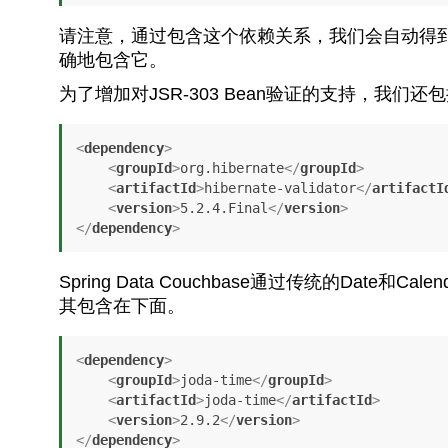
请注意，通过包含这个依赖关系，我们会自动得到一个
确地包含它。
为了增加对JSR-303 Bean验证的支持，我们
<
dependency
>
<
groupId
>
org.hibernate
</
groupId
>
<
artifactId
>
hibernate-validator
</
artifactI
<
version
>
5.2.4.Final
</
version
>
</
dependency
>
Spring Data Couchbase通过传统的Date和
其包含在下面。
<
dependency
>
<
groupId
>
joda-time
</
groupId
>
<
artifactId
>
joda-time
</
artifactId
>
<
version
>
2.9.2
</
version
>
</
dependency
>