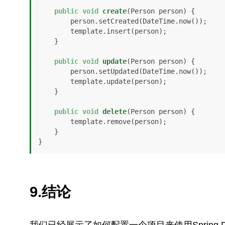
public
void
create
(Person person)
 {

        person.setCreated(DateTime.now());

        template.insert(person);

    }

public
void
update
(Person person)
 {

        person.setUpdated(DateTime.now());

        template.update(person);

    }

public
void
delete
(Person person)
 {

        template.remove(person);

    }

}
9.结论
我们已经展示了如何配置一个项目来使用Spring D