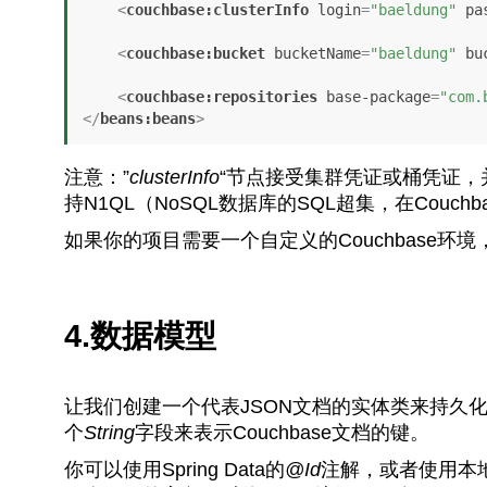
<
couchbase:clusterInfo
login
=
"baeldung"
pa
<
couchbase:bucket
bucketName
=
"baeldung"
bu
<
couchbase:repositories
base-package
=
"com.
</
beans:beans
>
注意：”
clusterInfo
“节点接受集群凭证或桶凭证，
持N1QL（NoSQL数据库的SQL超集，在Couchb
如果你的项目需要一个自定义的Couchbase环
4.数据模型
让我们创建一个代表JSON文档的实体类来持久
个
String
字段来表示Couchbase文档的键。
你可以使用Spring Data的
@Id
注解，或者使用本地