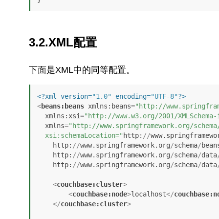
3.2.XML配置
下面是XML中的同等配置。
<?xml version=
"1.0"
 encoding=
"UTF-8"
?>
<
beans:beans
xmlns:beans
=
"http://www.springfra
xmlns:xsi
=
"http://www.w3.org/2001/XMLSchema-
xmlns
=
"http://www.springframework.org/schema/
  xsi:schemaLocation="
http:
//
www.springframewo
http:
//
www.springframework.org
/
schema
/
bean
http:
//
www.springframework.org
/
schema
/
data
http:
//
www.springframework.org
/
schema
/
data
<
couchbase:cluster
>
<
couchbase:node
>
localhost
</
couchbase:n
</
couchbase:cluster
>