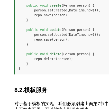
public
void
create
(Person person)
 {

        person.setCreated(DateTime.now());

        repo.save(person);

    }

public
void
update
(Person person)
 {

        person.setUpdated(DateTime.now());

        repo.save(person);

    }

public
void
delete
(Person person)
 {

        repo.delete(person);

    }

}
8.2.模板服务
对于基于模板的实现，我们必须创建上面第7节