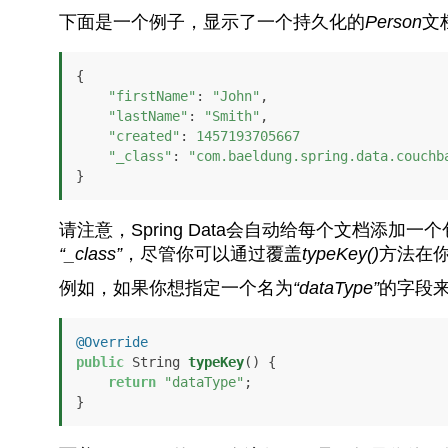
下面是一个例子，显示了一个持久化的
Person
文
{

"firstName"
: 
"John"
,

"lastName"
: 
"Smith"
,

"created"
: 
1457193705667
"_class"
: 
"com.baeldung.spring.data.couchb
}
请注意，Spring Data会自动给每个文档添
“_class”
，尽管你可以通过覆盖
typeKey()
方法在你
例如，如果你想指定一个名为
“dataType”
的字段来
@Override
public
 String 
typeKey
()
 {

return
"dataType"
;

}