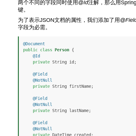
两个不同的字段同时使用
@Id
注解，那么用Spring
键。
为了表示JSON文档的属性，我们添加了用
@Fiel
字段为必需。
@Document
public
class
Person
 {

@Id
private
 String id;

@Field
@NotNull
private
 String firstName;

@Field
@NotNull
private
 String lastName;

@Field
@NotNull
private
 DateTime created;
