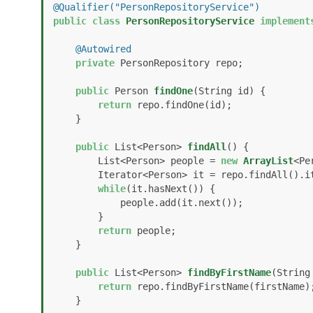
@Qualifier("PersonRepositoryService")
public
class
PersonRepositoryService
implement
@Autowired
private
 PersonRepository repo; 

public
 Person 
findOne
(String id)
 {

return
 repo.findOne(id);

    }

public
 List<Person> 
findAll
()
 {

        List<Person> people = 
new
ArrayList
<Pe
        Iterator<Person> it = repo.findAll().iterator();

while
(it.hasNext()) {

            people.add(it.next());

        }

return
 people;

    }

public
 List<Person> 
findByFirstName
(String
return
 repo.findByFirstName(firstName);
    }
