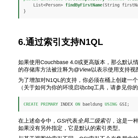
    List<Person> 
findByFirstName
(String firstN
}
6.通过索引支持N1QL
如果使用Couchbase 4.0或更高版本，那么
的存储库方法被注释为
@View
以表示使用支持视
为了增加对N1QL的支持，你必须在桶上创建一
（关于如何为你的环境启动
cbq
工具，请参见你的C
CREATE
PRIMARY
 INDEX 
ON
 baeldung 
USING
 GSI;
在上述命令中，
GSI
代表
全局二级索引
，这是一种
如果没有另外指定，它是默认的索引类型。