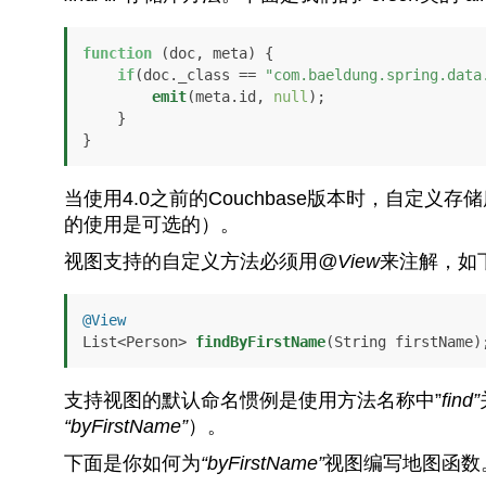
function
 (
doc, meta
) {

if
(doc.
_class
 == 
"com.baeldung.spring.data
emit
(meta.
id
, 
null
);

    }

}
当使用4.0之前的Couchbase版本时，自定
的使用是可选的）。
视图支持的自定义方法必须用
@View
来注解，如
@View
List<Person> 
findByFirstName
(String firstName)
支持视图的默认命名惯例是使用方法名称中”
find”
“byFirstName”
）。
下面是你如何为
“byFirstName”
视图编写地图函数