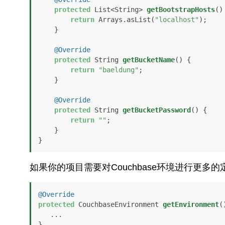
protected
 List<String> 
getBootstrapHosts
()
return
 Arrays.asList(
"localhost"
);

    }

@Override
protected
 String 
getBucketName
()
 {

return
"baeldung"
;

    }

@Override
protected
 String 
getBucketPassword
()
 {

return
""
;

    }

}
如果你的项目需要对Couchbase环境进行更多
@Override
protected
 CouchbaseEnvironment 
getEnvironment
(
   ...

}