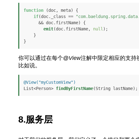
function
 (
doc, meta
) {

if
(doc.
_class
 == 
"com.baeldung.spring.data
      && doc.
firstName
) {

emit
(doc.
firstName
, 
null
);

    }

}
你可以通过在每个
@View
注解中限定相应的支持
比如说。
@View("myCustomView")
List<Person> 
findByFirstName
(String lastName)
;
8.服务层