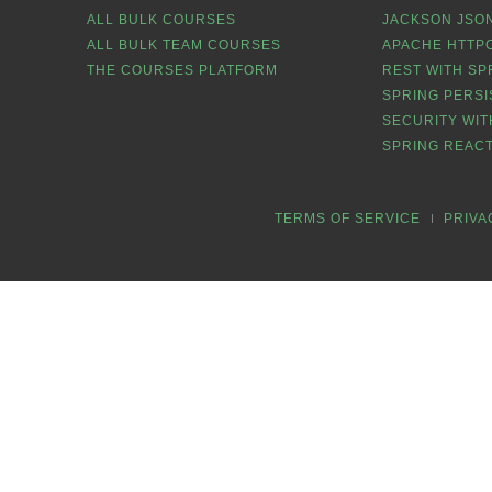
ALL BULK COURSES
JACKSON JSON
ALL BULK TEAM COURSES
APACHE HTTPC
THE COURSES PLATFORM
REST WITH SP
SPRING PERSI
SECURITY WIT
SPRING REACT
TERMS OF SERVICE
PRIVA