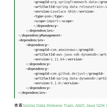
<
groupId
>
org.springframework.data
</
gro
<
artifactId
>
spring-data-releasetrain
</
<
version
>
Lovelace-SR16
</
version
>
<
type
>
pom
</
type
>
<
scope
>
import
</
scope
>
</
dependency
>
</
dependencies
>
</
dependencyManagement
>
<
dependencies
>
<
dependency
>
<
groupId
>
com.amazonaws
</
groupId
>
<
artifactId
>
aws-java-sdk-dynamodb
</
art
<
version
>
1.11.64
</
version
>
</
dependency
>
<
dependency
>
<
groupId
>
com.github.derjust
</
groupId
>
<
artifactId
>
spring-data-dynamodb
</
arti
<
version
>
5.1.0
</
version
>
</
dependency
>
</
dependencies
>
查看
Spring Data Release Train
,
AWS Java SDK 