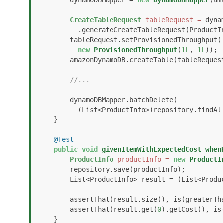
        dynamoDBMapper = 
new
DynamoDBMapper
(am
CreateTableRequest
tableRequest
=
 dyna
          .generateCreateTableRequest(ProductInfo.class);

        tableRequest.setProvisionedThroughput(

new
ProvisionedThroughput
(
1L
, 
1L
));

        amazonDynamoDB.createTable(tableRequest);

//...
        dynamoDBMapper.batchDelete(

          (List<ProductInfo>)repository.findAll());

    }

@Test
public
void
givenItemWithExpectedCost_when
ProductInfo
productInfo
=
new
ProductI
        repository.save(productInfo); 

        List<ProductInfo> result = (List<ProductInfo>) repository.findAll();

        assertThat(result.size(), is(greaterTh
        assertThat(result.get(
0
).getCost(), is
    }
