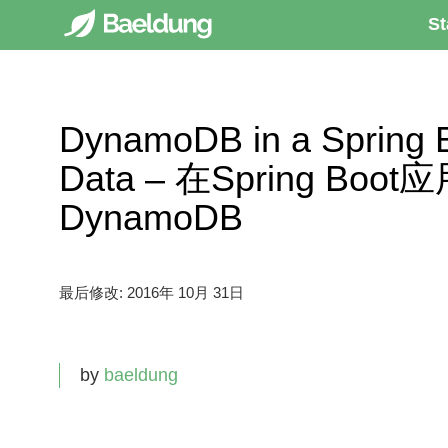
St
DynamoDB in a Spring B
Data – 在Spring Boo
DynamoDB
最后修改:
2016年 10月 31日
by
baeldung