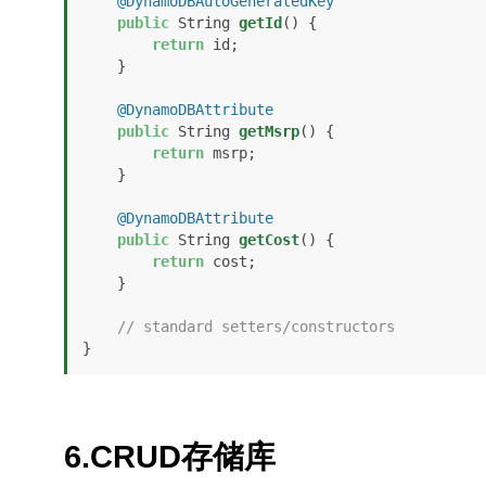
@DynamoDBAutoGeneratedKey
public
 String 
getId
()
 {

return
 id;

    }

@DynamoDBAttribute
public
 String 
getMsrp
()
 {

return
 msrp;

    }

@DynamoDBAttribute
public
 String 
getCost
()
 {

return
 cost;

    }

// standard setters/constructors
6.CRUD存储库