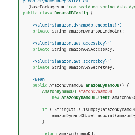
@EnableDynamoDBRepositories
  (basePackages = 
"com.baeldung.spring.data.dy
public
class
DynamoDBConfig
 {

@Value("${amazon.dynamodb.endpoint}")
private
 String amazonDynamoDBEndpoint;

@Value("${amazon.aws.accesskey}")
private
 String amazonAWSAccessKey;

@Value("${amazon.aws.secretkey}")
private
 String amazonAWSSecretKey;

@Bean
public
 AmazonDynamoDB 
amazonDynamoDB
()
 {

AmazonDynamoDB
amazonDynamoDB
=
new
AmazonDynamoDBClient
(amazonAWS
if
 (!StringUtils.isEmpty(amazonDynamoDB
            amazonDynamoDB.setEndpoint(amazonDynamoDBEndpoint);

        }

return
 amazonDynamoDB;
