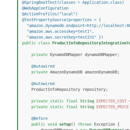
@SpringBootTest(classes = Application.class)
@WebAppConfiguration
@ActiveProfiles("local")
@TestPropertySource(properties = { 

  "amazon.dynamodb.endpoint=http://localhost:8000/", 

  "amazon.aws.accesskey=test1", 

  "amazon.aws.secretkey=test231" })
public
class
ProductInfoRepositoryIntegrationT
private
 DynamoDBMapper dynamoDBMapper;

@Autowired
private
 AmazonDynamoDB amazonDynamoDB;

@Autowired
    ProductInfoRepository repository;

private
static
final
String
EXPECTED_COST
private
static
final
String
EXPECTED_PRICE
@Before
public
void
setup
()
throws
 Exception {
