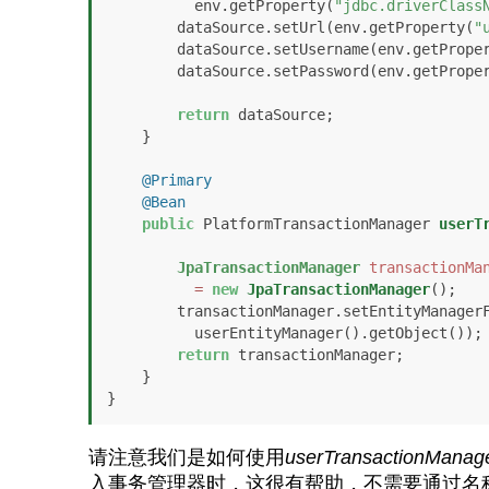
          env.getProperty(
"jdbc.driverClass
        dataSource.setUrl(env.getProperty(
"
        dataSource.setUsername(env.getPrope
        dataSource.setPassword(env.getPrope
return
 dataSource;

    }

@Primary
@Bean
public
 PlatformTransactionManager 
userT
JpaTransactionManager
transactionMa
=
new
JpaTransactionManager
();

        transactionManager.setEntityManagerFactory(

          userEntityManager().getObject());

return
 transactionManager;

    }

}
请注意我们是如何使用
userTransactionManag
入事务管理器时，这很有帮助，不需要通过名