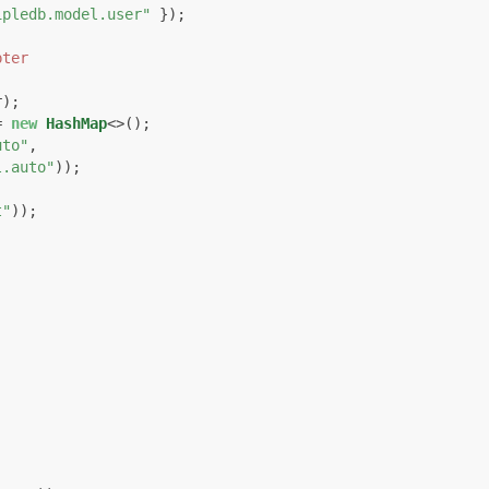
ipledb.model.user"
 });

pter


= 
new
HashMap
<>();

uto"
,

l.auto"
));

t"
));
