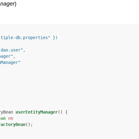
anager
)
ltiple-db.properties" })
ryBean 
userEntityManager
()
 {

ean
em
FactoryBean
();
