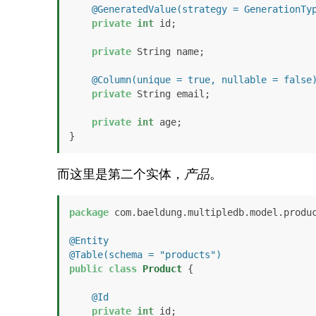
@GeneratedValue(strategy = GenerationTy
private
int
 id;

private
 String name;

@Column(unique = true, nullable = false
private
 String email;

private
int
 age;

}
而这里是第二个实体，
产品
。
package
 com.baeldung.multipledb.model.produc
@Entity
@Table(schema = "products")
public
class
Product
 {

@Id
private
int
 id;
