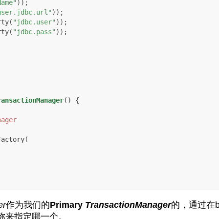
Name"
));

user.jdbc.url"
));

rty(
"jdbc.user"
));

rty(
"jdbc.pass"
));

ransactionManager
()
 {

nager
er
作为我们的
Primary
TransactionManager
的，通过在b
称来指定哪一个。