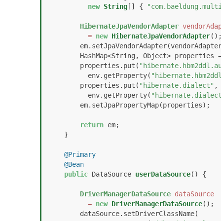
new
String
[] { 
"com.baeldung.mult
HibernateJpaVendorAdapter
vendorAda
=
new
HibernateJpaVendorAdapter
();
        em.setJpaVendorAdapter(vendorAdapter);

        HashMap<String, Object> properties 
        properties.put(
"hibernate.hbm2ddl.a
          env.getProperty(
"hibernate.hbm2dd
        properties.put(
"hibernate.dialect"
,

          env.getProperty(
"hibernate.dialec
        em.setJpaPropertyMap(properties);

return
 em;

    }

@Primary
@Bean
public
 DataSource 
userDataSource
()
 {

DriverManagerDataSource
dataSource
=
new
DriverManagerDataSource
();

        dataSource.setDriverClassName(
