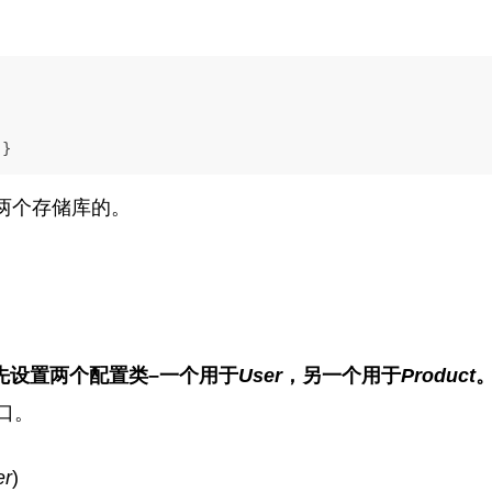


 }
两个存储库的。
先设置两个配置类–一个用于
User
，另一个用于
Product
口。
er
)