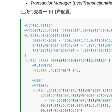
TransactionManager
(
userTransactionM
让我们先看一下用户配置。
@Configuration
@PropertySource({ "classpath:persistence-mu
@EnableJpaRepositories(

    basePackages = "com.baeldung.multipledb.dao.user", 

    entityManagerFactoryRef = "userEntityManager", 

    transactionManagerRef = "userTransactionManager"

)
public
class
PersistenceUserConfiguration
 {

@Autowired
private
 Environment env;

@Bean
@Primary
public
 LocalContainerEntityManagerFacto
LocalContainerEntityManagerFactoryB
=
new
LocalContainerEntityManager
        em.setDataSource(userDataSource());

        em.setPackagesToScan(
