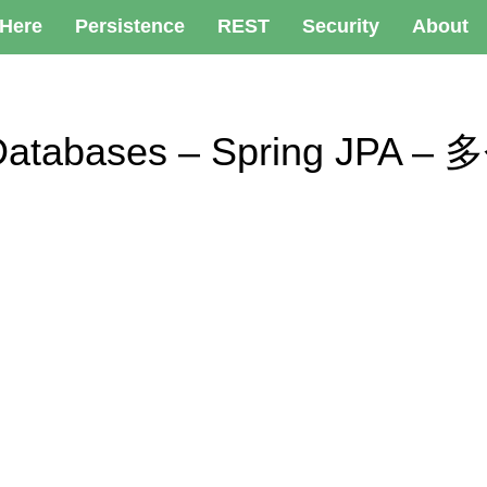
 Here
Persistence
REST
Security
About
le Databases – Spring JPA