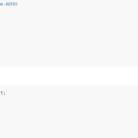
pe.AUTO)
)
t;
