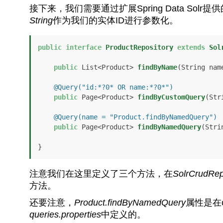
接下来，我们需要通过扩展Spring Data S
String
作为我们的实体ID进行参数化。
public
interface
ProductRepository
extends
Sol
public
 List<Product> 
findByName
(String nam
@Query("id:*?0* OR name:*?0*")
public
 Page<Product> 
findByCustomQuery
(Str
@Query(name = "Product.findByNamedQuery")
public
 Page<Product> 
findByNamedQuery
(Stri
}
注意我们在这里定义了三个方法，在
SolrCrudRep
方法。
还要注意，
Product.findByNamedQuery
属性是在c
queries.properties
中定义的。