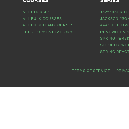
COURSES
SERIES
ALL COURSES
JAVA “BACK TO
ALL BULK COURSES
JACKSON JSON
ALL BULK TEAM COURSES
APACHE HTTPC
THE COURSES PLATFORM
REST WITH SP
SPRING PERSI
SECURITY WIT
SPRING REACT
TERMS OF SERVICE
PRIVA