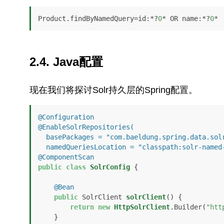
Product.findByNamedQuery=id:*?
0
* OR name:*?
0
*
2.4. Java配置
现在我们将探讨Solr持久层的Spring配置。
@Configuration
@EnableSolrRepositories(

  basePackages = "com.baeldung.spring.data.solr.repository",

  namedQueriesLocation = "classpath:solr-name
@ComponentScan
public
class
SolrConfig
 {

@Bean
public
 SolrClient 
solrClient
()
 {

return
new
HttpSolrClient
.Builder(
"htt
    }
