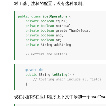
对于基于注释的配置，没有这种限制。
public
class
SpelOperators
 {

private
boolean
 equal;

private
boolean
 notEqual;

private
boolean
 greaterThanOrEqual;

private
boolean
 and;

private
boolean
 or;

private
 String addString;

// Getters and setters
@Override
public
 String 
toString
()
 {

// toString which include all fields
    }
现在我们将在应用程序上下文中添加一个
spelOpe