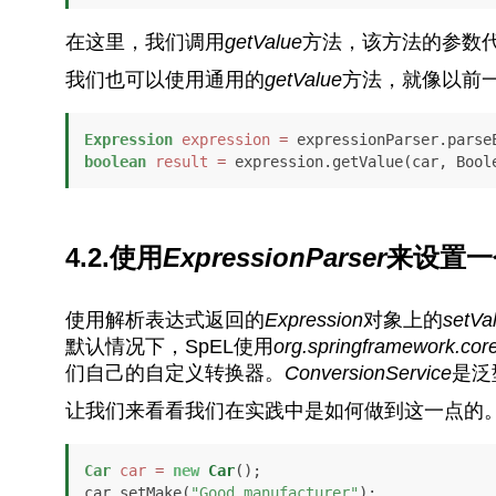
在这里，我们调用
getValue
方法，该方法的参数代
我们也可以使用通用的
getValue
方法，就像以前
Expression
expression
=
 expressionParser.parse
boolean
result
=
 expression.getValue(car, Bool
4.2.使用
ExpressionParser
来设置一
使用解析表达式返回的
Expression
对象上的
setVa
默认情况下，SpEL使用
org.springframework.cor
们自己的自定义转换器。
ConversionService
是泛
让我们来看看我们在实践中是如何做到这一点的
Car
car
=
new
Car
();

car.setMake(
"Good manufacturer"
);
