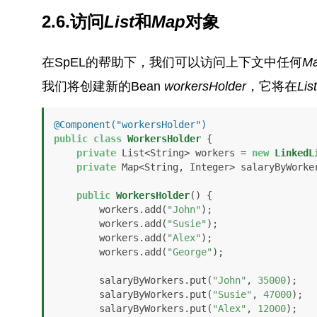
2.6.访问
List
和
Map
对象
在SpEL的帮助下，我们可以访问上下文中任何
M
我们将创建新的Bean
workersHolder
，它将在
List
@Component("workersHolder")
public
class
WorkersHolder
 {

private
 List<String> workers = 
new
LinkedL
private
 Map<String, Integer> salaryByWorke
public
WorkersHolder
()
 {

        workers.add(
"John"
);

        workers.add(
"Susie"
);

        workers.add(
"Alex"
);

        workers.add(
"George"
);

        salaryByWorkers.put(
"John"
, 
35000
);

        salaryByWorkers.put(
"Susie"
, 
47000
);

        salaryByWorkers.put(
"Alex"
, 
12000
);
