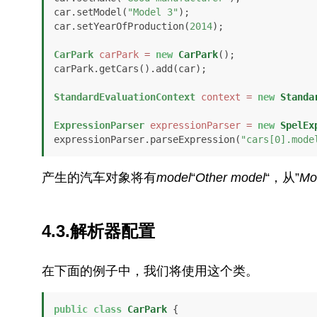
car.setModel(
"Model 3"
);

car.setYearOfProduction(
2014
);

CarPark
carPark
=
new
CarPark
();

carPark.getCars().add(car);

StandardEvaluationContext
context
=
new
Standa
ExpressionParser
expressionParser
=
new
SpelEx
expressionParser.parseExpression(
"cars[0].mode
产生的汽车对象将有
model
“
Other model
“，从”
Mo
4.3.解析器配置
在下面的例子中，我们将使用这个类。
public
class
CarPark
 {
