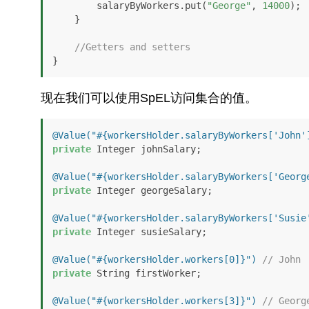
        salaryByWorkers.put(
"George"
, 
14000
);

    }

//Getters and setters
}
现在我们可以使用SpEL访问集合的值。
@Value("#{workersHolder.salaryByWorkers['John'
private
 Integer johnSalary;

@Value("#{workersHolder.salaryByWorkers['Georg
private
 Integer georgeSalary;

@Value("#{workersHolder.salaryByWorkers['Susie
private
 Integer susieSalary;

@Value("#{workersHolder.workers[0]}")
// John
private
 String firstWorker;

@Value("#{workersHolder.workers[3]}")
// Georg