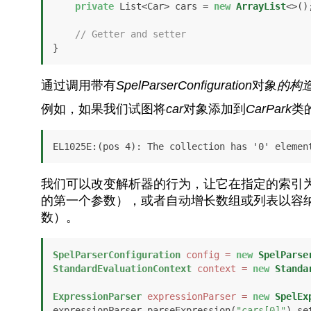
private
 List<Car> cars = 
new
ArrayList
<>();
// Getter and setter
}
通过调用带有
SpelParserConfiguration
对象
的构
例如，如果我们试图将
car
对象添加到
CarPark
类
EL1025E:(pos 4): The collection has '0' elemen
我们可以改变解析器的行为，让它在指定的索引
的第一个参数），或者自动增长数组或列表以容
数）。
SpelParserConfiguration
config
=
new
SpelParse
StandardEvaluationContext
context
=
new
Standa
ExpressionParser
expressionParser
=
new
SpelEx
expressionParser.parseExpression(
"cars[0]"
).se