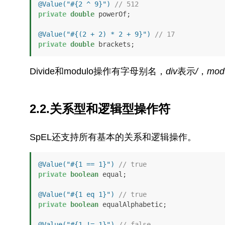
@Value("#{2 ^ 9}")
// 512
private
double
 powerOf;

@Value("#{(2 + 2) * 2 + 9}")
// 17
private
double
Divide和modulo操作有字母别名，
div
表示
/
，
mod
2.2.关系型和逻辑型操作符
SpEL还支持所有基本的关系和逻辑操作。
@Value("#{1 == 1}")
// true
private
boolean
 equal;

@Value("#{1 eq 1}")
// true
private
boolean
 equalAlphabetic;

@Value("#{1 != 1}")
// false