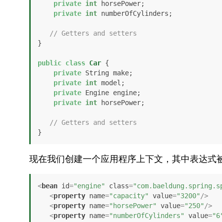
private
int
 horsePower;

private
int
 numberOfCylinders;

// Getters and setters
}

public
class
Car
 {

private
 String make;

private
int
 model;

private
 Engine engine;

private
int
 horsePower;

// Getters and setters
}
现在我们创建一个应用程序上下文，其中表达式
<
bean
id
=
"engine"
class
=
"com.baeldung.spring.s
<
property
name
=
"capacity"
value
=
"3200"
/>
<
property
name
=
"horsePower"
value
=
"250"
/>
<
property
name
=
"numberOfCylinders"
value
=
"6