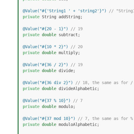
@Value("#{'String1 ' + 'string2'}")
// "String
private
 String addString; 

@Value("#{20 - 1}")
// 19
private
double
 subtract;

@Value("#{10 * 2}")
// 20
private
double
 multiply;

@Value("#{36 / 2}")
// 19
private
double
 divide;

@Value("#{36 div 2}")
// 18, the same as for /
private
double
 divideAlphabetic; 

@Value("#{37 % 10}")
// 7
private
double
 modulo;

@Value("#{37 mod 10}")
// 7, the same as for %
private
double
 moduloAlphabetic; 
