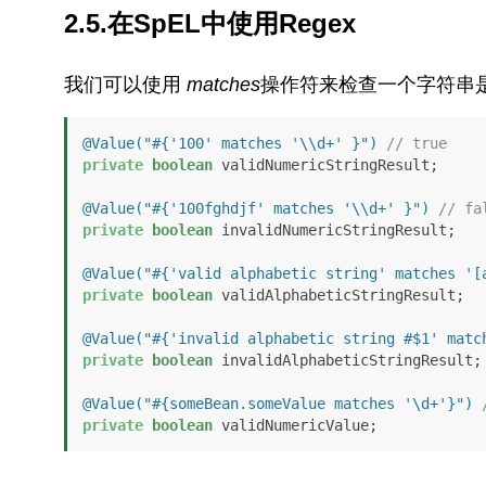
2.5.在SpEL中使用Regex
我们可以使用
matches
操作符来检查一个字符串
@Value("#{'100' matches '\\d+' }")
// true
private
boolean
 validNumericStringResult;

@Value("#{'100fghdjf' matches '\\d+' }")
// fa
private
boolean
 invalidNumericStringResult;

@Value("#{'valid alphabetic string' matches '[
private
boolean
 validAlphabeticStringResult;

@Value("#{'invalid alphabetic string #$1' matc
private
boolean
 invalidAlphabeticStringResult;

@Value("#{someBean.someValue matches '\d+'}")
private
boolean
 validNumericValue;