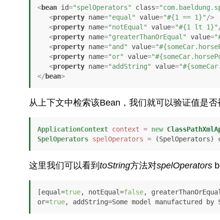
<
bean
id
=
"spelOperators"
class
=
"com.baeldung.s
<
property
name
=
"equal"
value
=
"#{1 == 1}"
/>
<
property
name
=
"notEqual"
value
=
"#{1 lt 1}"
<
property
name
=
"greaterThanOrEqual"
value
=
"
<
property
name
=
"and"
value
=
"#{someCar.horse
<
property
name
=
"or"
value
=
"#{someCar.horseP
<
property
name
=
"addString"
value
=
"#{someCar
</
bean
>
从上下文中检索该Bean，我们就可以验证值是
ApplicationContext
context
=
new
ClassPathXmlA
SpelOperators
spelOperators
=
 (SpelOperators) 
这里我们可以看到
toString
方法对
spelOperators
b
[equal=
true
, notEqual=
false
, greaterThanOrEqua
or=
true