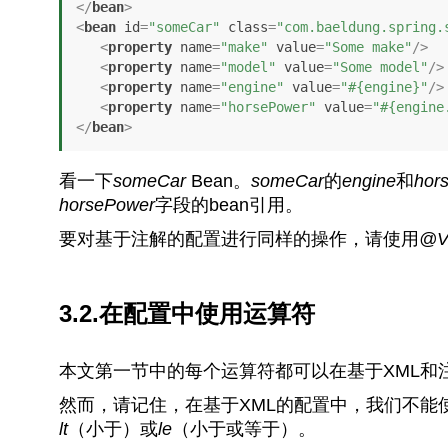
</
bean
>
<
bean
id
=
"someCar"
class
=
"com.baeldung.spring.
<
property
name
=
"make"
value
=
"Some make"
/>
<
property
name
=
"model"
value
=
"Some model"
/>
<
property
name
=
"engine"
value
=
"#{engine}"
/>
<
property
name
=
"horsePower"
value
=
"#{engine
</
bean
>
看一下
someCar
Bean。
someCar
的
engine
和
hor
horsePower
字段的bean引用。
要对基于注解的配置进行同样的操作，请使用
@Va
3.2.在配置中使用运算符
本文第一节中的每个运算符都可以在基于XML和
然而，请记住，在基于XML的配置中，我们不能
lt
（小于）或
le
（小于或等于）。