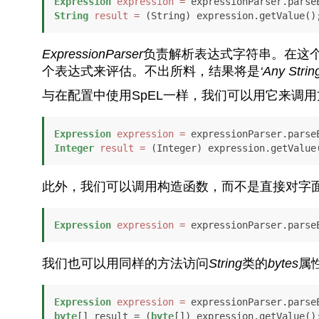
Expression
expression
=
 expressionParser.parse
String
result
=
ExpressionParser
负责解析表达式字符串。在这个
个表达式来评估。不出所料，结果将是
‘Any Strin
与在配置中使用SpEL一样，我们可以用它来调
Expression
expression
=
 expressionParser.parse
Integer
result
=
 (Integer) expression.getValue
此外，我们可以调用构造函数，而不是直接对字
Expression
expression
=
 expressionParser.parse
我们也可以用同样的方法访问
String
类的
bytes
属
Expression
expression
=
 expressionParser.parse
byte
[] result = (
byte
[]) expression.getValue()