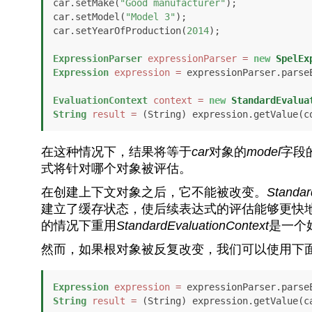
car.setMake(
"Good manufacturer"
);

car.setModel(
"Model 3"
);

car.setYearOfProduction(
2014
);

ExpressionParser
expressionParser
=
new
SpelEx
Expression
expression
=
 expressionParser.parse
EvaluationContext
context
=
new
StandardEvalua
String
result
=
 (String) expression.getValue(c
在这种情况下，结果将等于
car
对象的
model
字段
式将针对哪个对象被评估。
在创建上下文对象之后，它不能被改变。
Standar
建立了缓存状态，使后续表达式的评估能够更快
的情况下重用
StandardEvaluationContext
是一个
然而，如果根对象被反复改变，我们可以使用下
Expression
expression
=
 expressionParser.parse
String
result
=
 (String) expression.getValue(c