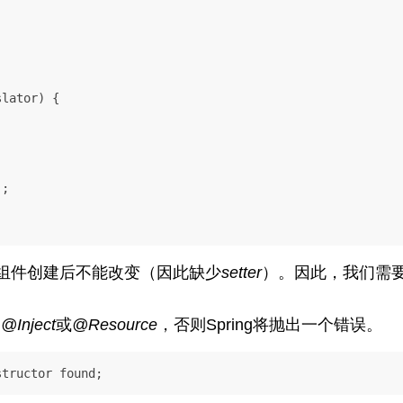
slator)
 {

;

组件创建后不能改变（因此缺少
setter
）。因此，我们需
、
@Inject
或
@Resource
，否则Spring将抛出一个错误。
structor found;