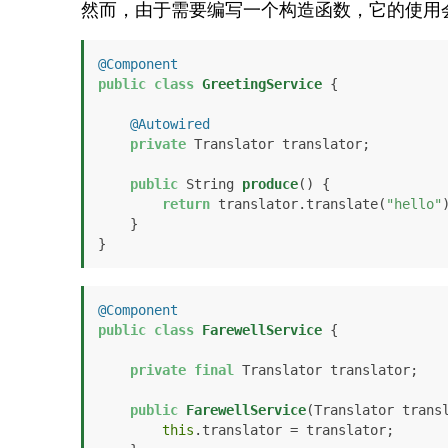
然而，由于需要编写一个构造函数，它的使用
@Component
public
class
GreetingService
 {

@Autowired
private
 Translator translator;

public
 String 
produce
()
 {

return
 translator.translate(
"hello"
)
    }

}
@Component
public
class
FarewellService
 {

private
final
 Translator translator;

public
FarewellService
(Translator trans
this
.translator = translator;
