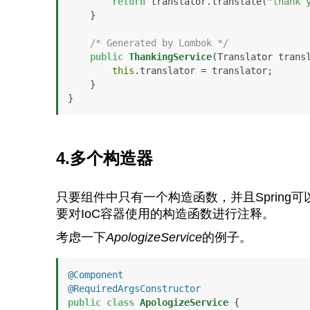
return
 translator.translate(
"thank 
    }

/* Generated by Lombok */
public
ThankingService
(Translator trans
this
.translator = translator;

    }

}
4.多个构造器
只要组件中只有一个构造函数，并且Sprin
要对IoC容器使用的构造函数进行注释。
考虑一下
ApologizeService
的例子。
@Component
@RequiredArgsConstructor
public
class
ApologizeService
 {
