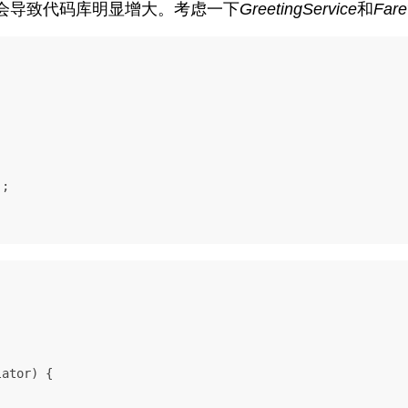
会导致代码库明显增大。考虑一下
GreetingService
和
Far
;

lator)
 {
