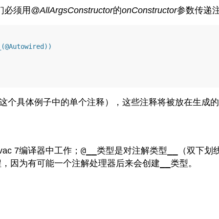
们必须用
@AllArgsConstructor
的
onConstructor
参数传递
_(@Autowired))
这个具体例子中的单个注释），这些注释将被放在生成的
@__
__
ac 7编译器中工作；
类型是对注解类型
（双下划
__
译过程，因为有可能一个注解处理器后来会创建
类型。