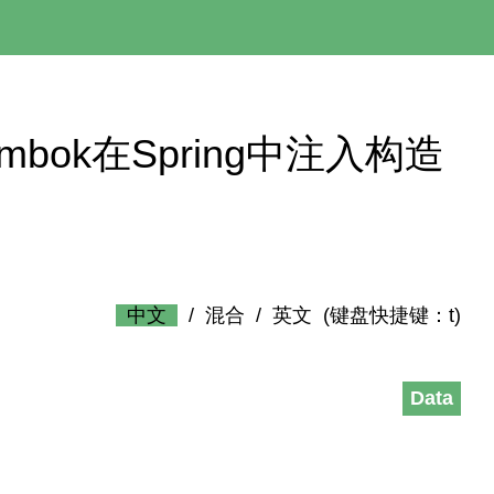
 – 用Lombok在Spring中注入构造
中文
/
混合
/
英文
(键盘快捷键：t)
Data