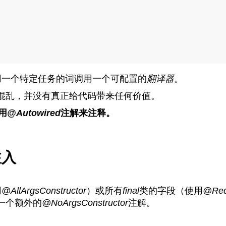
用一个特定任务的词调用一个可配置的
翻译器
。
混乱，并没有真正给代码带来任何价值。
用
@Autowired
注解来注释。
注入
用
@AllArgsConstructor
）或所有
final
类的字段（使用
@Requ
一个额外的
@NoArgsConstructor
注解。
。