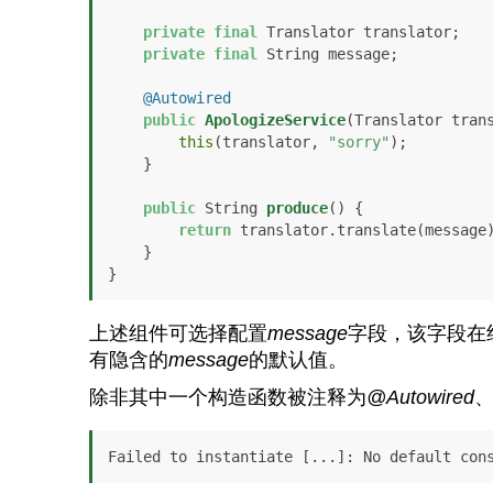
private
final
 Translator translator;

private
final
 String message;

@Autowired
public
ApologizeService
(Translator tran
this
(translator, 
"sorry"
);

    }

public
 String 
produce
()
 {

return
 translator.translate(message)
    }

}
上述组件可选择配置
message
字段，该字段在
有隐含的
message
的默认值。
除非其中一个构造函数被注释为
@Autowired
Failed to instantiate [...]: No default con