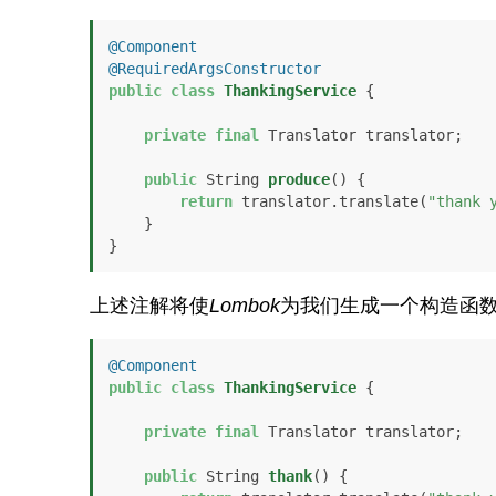
@Component
@RequiredArgsConstructor
public
class
ThankingService
 {

private
final
 Translator translator;

public
 String 
produce
()
 {

return
 translator.translate(
"thank 
    }

}
上述注解将使
Lombok
为我们生成一个构造函
@Component
public
class
ThankingService
 {

private
final
 Translator translator;

public
 String 
thank
()
 {
