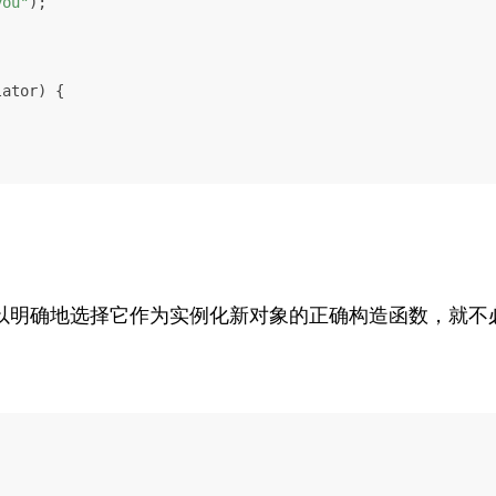
you"
);

lator)
 {

g可以明确地选择它作为实例化新对象的正确构造函数，就