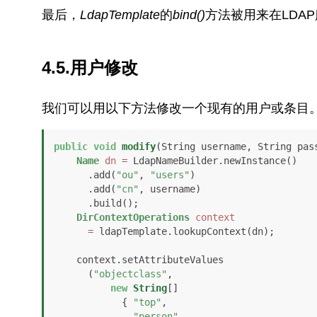
最后，
LdapTemplate
的
bind()
方法被用来在LDA
4.5.用户修改
我们可以用以下方法修改一个现有的用户或条目
public
void
modify
(String username, String pas
Name
dn
=
 LdapNameBuilder.newInstance()

      .add(
"ou"
, 
"users"
)

      .add(
"cn"
, username)

      .build();

DirContextOperations
context
=
 ldapTemplate.lookupContext(dn);

    context.setAttributeValues

      (
"objectclass"
, 

new
String
[] 

            { 
"top"
, 

"person"
, 
