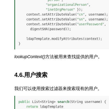
"organizationalPerson"
, 

"inetOrgPerson"
 });

    context.setAttributeValue(
"cn"
, username);

    context.setAttributeValue(
"sn"
, username);

    context.setAttributeValue(
"userPassword"
, 

      digestSHA(password));

    ldapTemplate.modifyAttributes(context);

}
lookupContext()
方法被用来查找提供的用户。
4.6.用户搜索
我们可以使用搜索过滤器来搜索现有的用户。
public
 List<String> 
search
(String username)
 {

return
 ldapTemplate
