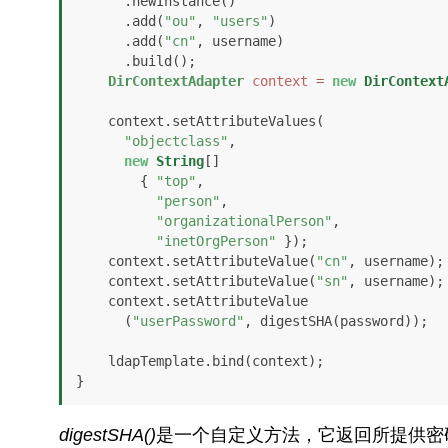
      .newInstance()

      .add(
"ou"
, 
"users"
)

      .add(
"cn"
, username)

      .build();

DirContextAdapter
context
=
new
DirContext
    context.setAttributeValues(

"objectclass"
, 

new
String
[] 

        { 
"top"
, 

"person"
, 

"organizationalPerson"
, 

"inetOrgPerson"
 });

    context.setAttributeValue(
"cn"
, username);

    context.setAttributeValue(
"sn"
, username);

    context.setAttributeValue

      (
"userPassword"
, digestSHA(password));

    ldapTemplate.bind(context);

}
digestSHA()
是一个自定义方法，它返回所提供密码