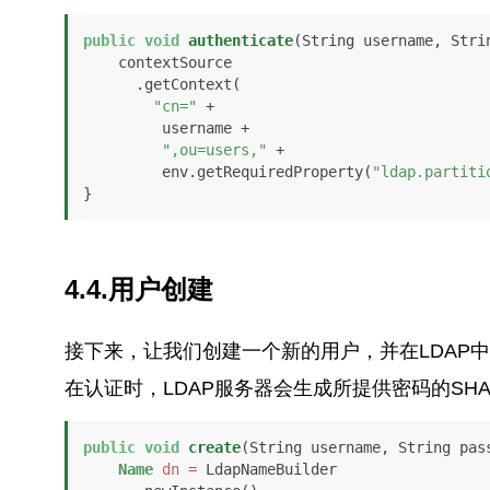
public
void
authenticate
(String username, Stri
    contextSource

      .getContext(

"cn="
 + 

         username + 

",ou=users,"
 + 

         env.getRequiredProperty(
"ldap.partiti
}
4.4.用户创建
接下来，让我们创建一个新的用户，并在LDAP中
在认证时，LDAP服务器会生成所提供密码的S
public
void
create
(String username, String pas
Name
dn
=
 LdapNameBuilder
