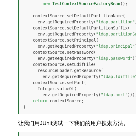
=
new
TestContextSourceFactoryBean
();

    contextSource.setDefaultPartitionName(

      env.getRequiredProperty(
"ldap.partition"
    contextSource.setDefaultPartitionSuffix(

      env.getRequiredProperty(
"ldap.partitionS
    contextSource.setPrincipal(

      env.getRequiredProperty(
"ldap.principal"
    contextSource.setPassword(

      env.getRequiredProperty(
"ldap.password"
))
    contextSource.setLdifFile(

      resourceLoader.getResource(

        env.getRequiredProperty(
"ldap.ldiffile
    contextSource.setPort(

      Integer.valueOf(

        env.getRequiredProperty(
"ldap.port"
)));
return
 contextSource;

}
让我们用JUnit测试一下我们的用户搜索方法。