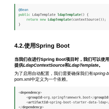
@Bean
public
 LdapTemplate 
ldapTemplate
()
 {

return
new
LdapTemplate
(contextSource());

}
4.2.使用Spring Boot
当我们在进行Spring Boot项目时，我们可以使
提供
LdapContextSource
和
LdapTemplate
。
为了启用自动配置，我们需要确保我们有
spring-b
pom.xml中定义为一个依赖。
<
dependency
>
<
groupId
>
org.springframework.boot
</
groupId
<
artifactId
>
spring-boot-starter-data-ldap
<
</
dependency
>