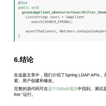
@Test
public
void
givenLdapClient_whenCorrectSearchFilter_then
    List<String> users = ldapClient

      .search(SEARCH_STRING);

    assertThat(users, Matchers.containsInAnyOrder(USER2, USER3));

}
6.结论
在这篇文章中，我们介绍了Spring LDAP A
索、用户创建和修改。
完整的源代码可在
这个Github项目
中找到。测试是在
live “运行。