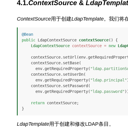
4.1.
ContextSource
&
LdapTempla
ContextSource
用于创建
LdapTemplate
。我们将
@Bean
public
 LdapContextSource 
contextSource
()
 {

LdapContextSource
contextSource
=
new
Ldap
    contextSource.setUrl(env.getRequiredProper
    contextSource.setBase(

      env.getRequiredProperty(
"ldap.partitionS
    contextSource.setUserDn(

      env.getRequiredProperty(
"ldap.principal"
    contextSource.setPassword(

      env.getRequiredProperty(
"ldap.password"
))
return
 contextSource;

}
LdapTemplate
用于创建和修改LDAP条目。