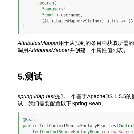
      .search(

"ou=users"
, 

"cn="
 + username, 

        (AttributesMapper<String>) attrs -> 
}
AttributesMapper
用于从找到的条目中获取所需的属
调用
AttributesMapper
并创建一个属性值列表。
5.测试
spring-ldap-test
提供一个基于ApacheDS 1.5
试，我们需要配置以下Spring Bean。
@Bean
public
 TestContextSourceFactoryBean 
testContex
TestContextSourceFactoryBean
contextSource