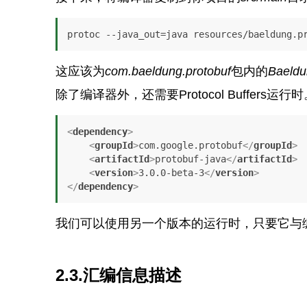
protoc --java_out=java resources/baeldung.p
这应该为
com.baeldung.protobuf
包内的
Baeldu
除了编译器外，还需要Protocol Buffer
<
dependency
>
<
groupId
>
com.google.protobuf
</
groupId
>
<
artifactId
>
protobuf-java
</
artifactId
>
<
version
>
3.0.0-beta-3
</
version
>
</
dependency
>
我们可以使用另一个版本的运行时，只要它与
2.3.汇编信息描述