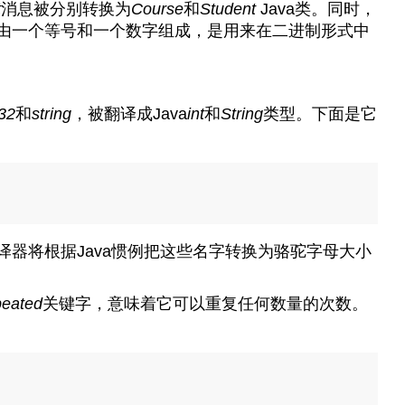
t
消息被分别转换为
Course
和
Student
Java类。同时，
的标记，由一个等号和一个数字组成，是用来在二进制形式中
t32
和
string
，被翻译成Java
int
和
String
类型。下面是它
器将根据Java惯例把这些名字转换为骆驼字母大小
peated
关键字，意味着它可以重复任何数量的次数。