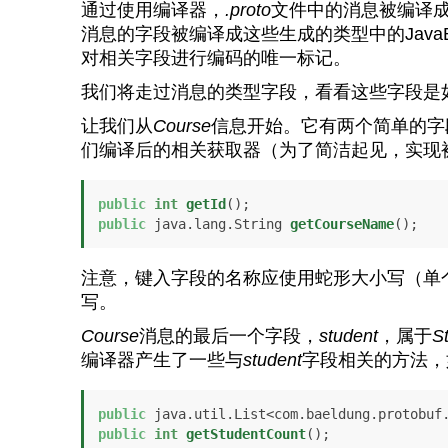
通过使用编译器，
.proto
文件中的消息被编译成
消息的字段被编译成这些生成的类型中的JavaB
对相关字段进行编码的唯一标记。
我们将走过消息的类型字段，看看这些字段是
让我们从
Course
信息开始。它有两个简单的字
们编译后的相关获取器（为了简洁起见，实现
public
int
getId
()
public
 java.lang.String 
getCourseName
()
;
注意，键入字段的名称应使用蛇形大小写（单
写。
Course
消息的最后一个字段，
student
，属于
S
编译器产生了一些与
student
字段相关的方法，
public
public
int
getStudentCount
()