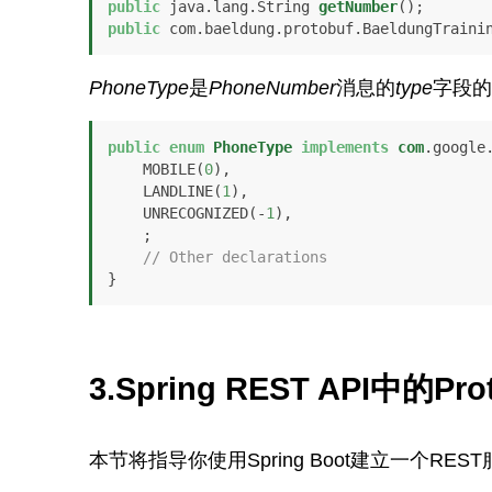
public
 java.lang.String 
getNumber
()
public
 com.baeldung.protobuf.BaeldungTraini
PhoneType
是
PhoneNumber
消息的
type
字段的
public
enum
PhoneType
implements
com
.google.
    MOBILE(
0
),

    LANDLINE(
1
),

    UNRECOGNIZED(-
1
),

    ;

// Other declarations
}
3.Spring REST API中的Pro
本节将指导你使用Spring Boot建立一个RES