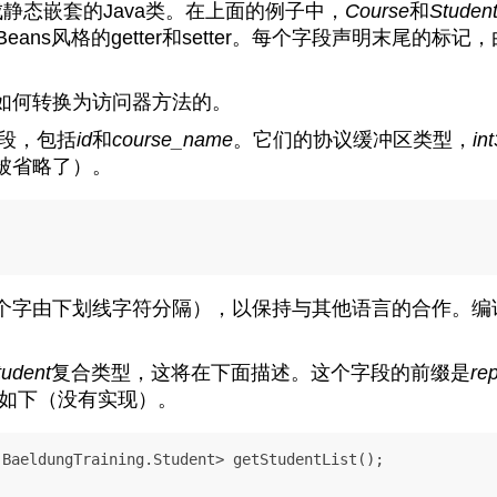
静态嵌套的Java类。在上面的例子中，
Course
和
Studen
eans风格的getter和setter。每个字段声明末尾
如何转换为访问器方法的。
段，包括
id
和
course_name
。它们的协议缓冲区类型，
in
被省略了）。
个字由下划线字符分隔），以保持与其他语言的合作。编译
tudent
复合类型，这将在下面描述。这个字段的前缀是
re
如下（没有实现）。