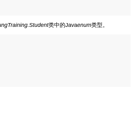
ngTraining.Student
类中的Java
enum
类型。