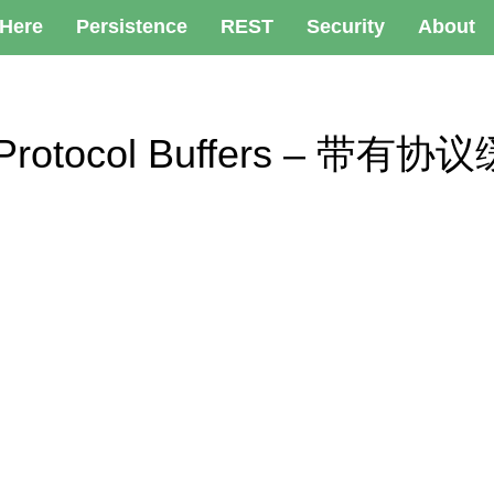
 Here
Persistence
REST
Security
About
h Protocol Buffers – 带有