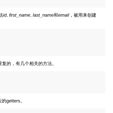
括
id
,
first_name
,
last_name
和
email
，被用来创建
重复的，有几个相关的方法。
etters。