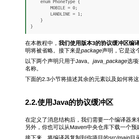
    enum PhoneType {

        MOBILE = 0;

        LANDLINE = 1;

    }

}
在本教程中，
我们使用版本3的协议缓冲区编
明将被省略。接下来是
package
声明，它是这
以下两个声明只用于Java。
java_package
选项
名称。
下面的2.3小节将描述其余的元素以及如何将这
2.2.使用Java的协议缓冲区
在定义了消息结构后，我们需要一个编译器来将
另外，你也可以从Maven中央仓库下载一个
接下来，将编译器复制到你项目的
src/main
目