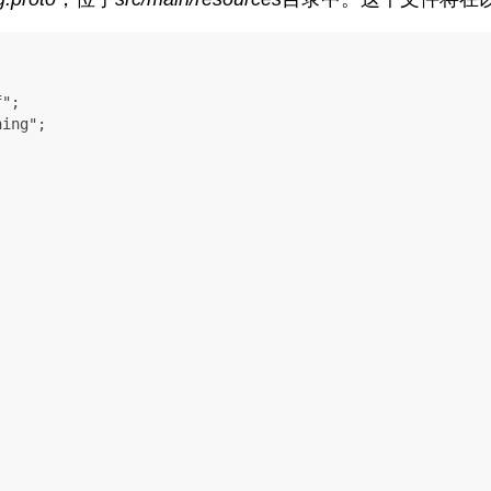
";

ing";
