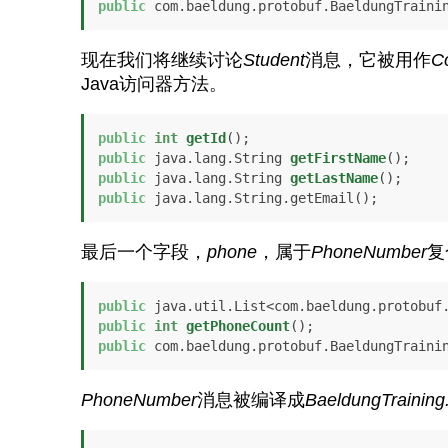
public
 com.baeldung.protobuf.BaeldungTraini
现在我们将继续讨论
Student
消息，它被用作
C
Java访问器方法。
public
int
getId
()
public
 java.lang.String 
getFirstName
()
public
 java.lang.String 
getLastName
()
public
 java.lang.String.getEmail();
最后一个字段，
phone
，属于
PhoneNumber
复
public
public
int
getPhoneCount
()
public
 com.baeldung.protobuf.BaeldungTraini
PhoneNumber
消息被编译成
BaeldungTrainin