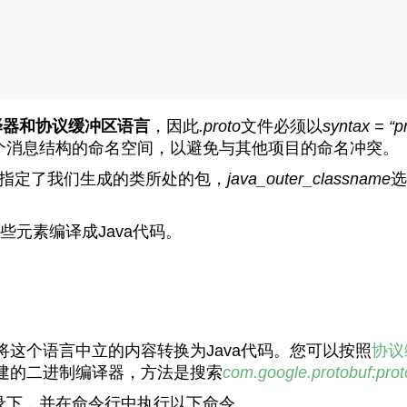
译器和协议缓冲区语言
，因此
.proto
文件必须以
syntax = “p
个消息结构的命名空间，以避免与其他项目的命名冲突。
指定了我们生成的类所处的包，
java_outer_classname
选
些元素编译成Java代码。
这个语言中立的内容转换为Java代码。您可以按照
协议
预建的二进制编译器，方法是搜索
com.google.protobuf:prot
录下，并在命令行中执行以下命令。