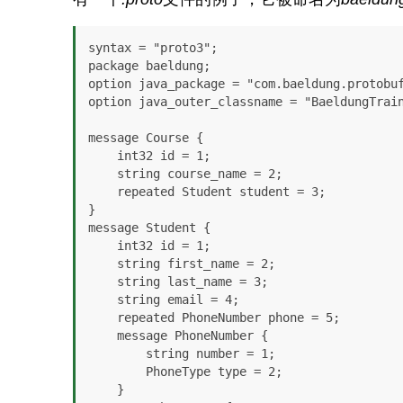
syntax = "proto3";

package baeldung;

option java_package = "com.baeldung.protobuf
option java_outer_classname = "BaeldungTrain
message Course {

    int32 id = 1;

    string course_name = 2;

    repeated Student student = 3;

}

message Student {

    int32 id = 1;

    string first_name = 2;

    string last_name = 3;

    string email = 4;

    repeated PhoneNumber phone = 5;

    message PhoneNumber {

        string number = 1;

        PhoneType type = 2;

    }
