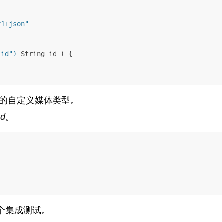
"id")
 String id )
 {

理的自定义媒体类型。
Id
。
个集成测试。