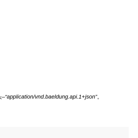
–
“application/vnd.baeldung.api.1+json”
。