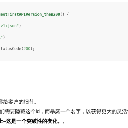
uestFirstAPIVersion_then200
()
 {

.v1+json"
)

1"
)

.statusCode(
200
);

露给客户的细节。
我们需要隐藏这个id，而暴露一个名字，以获得更大的灵活
上–这是一个突破性的变化。
。