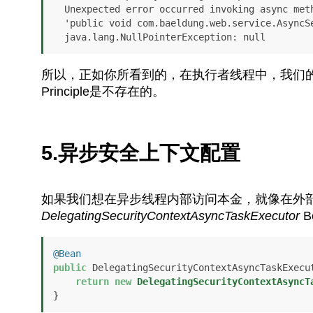
  Unexpected error occurred invoking async method

  'public void com.baeldung.web.service.AsyncServiceImpl.asyncCall()'.

  java.lang.NullPointerException: null
所以，正如你所看到的，在执行者线程中，我们的
Principle是不存在的。
5.异步安全上下文配置
如果我们想在异步线程内部访问本金，就像在外
DelegatingSecurityContextAsyncTaskExecutor
B
@Bean
public
 DelegatingSecurityContextAsyncTaskExecu
return
new
DelegatingSecurityContextAsyncT
}