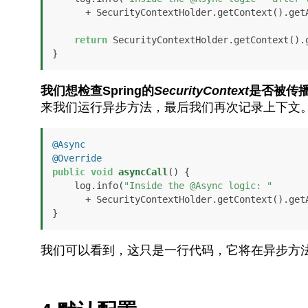
      + SecurityContextHolder.getContext().getAuthentication().getPrincipal());

return
 SecurityContextHolder.getContext().g
}
我们想检查Spring的
SecurityContext
是否被传
来我们运行异步方法，最后我们再次记录上下文
@Async
@Override
public
void
asyncCall
()
 {

    log.info(
"Inside the @Async logic: "
      + SecurityContextHolder.getContext().getAuthentication().getPrincipal());

}
我们可以看到，这只是一行代码，它将在异步方