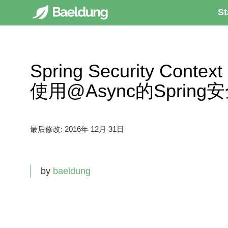
St
Spring Security Contex
使用@Async的Sprin
最后修改:
2016年 12月 31日
by
baeldung