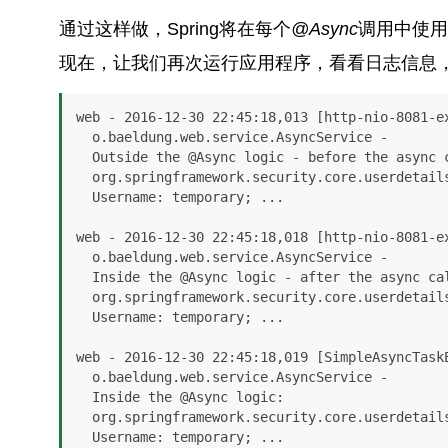
通过这样做，Spring将在每个
@Async
调用中使用
现在，让我们再次运行应用程序，看看日志信息
web - 2016-12-30 22:45:18,013 [http-nio-8081-ex
  o.baeldung.web.service.AsyncService -

  Outside the @Async logic - before the async call:

  org.springframework.security.core.userdetails.User@76507e51:

  Username: temporary; ...

web - 2016-12-30 22:45:18,018 [http-nio-8081-ex
  o.baeldung.web.service.AsyncService -

  Inside the @Async logic - after the async call:

  org.springframework.security.core.userdetails.User@76507e51:

  Username: temporary; ...

web - 2016-12-30 22:45:18,019 [SimpleAsyncTaskE
  o.baeldung.web.service.AsyncService -

  Inside the @Async logic:

  org.springframework.security.core.userdetails.User@76507e51:

  Username: temporary; ...