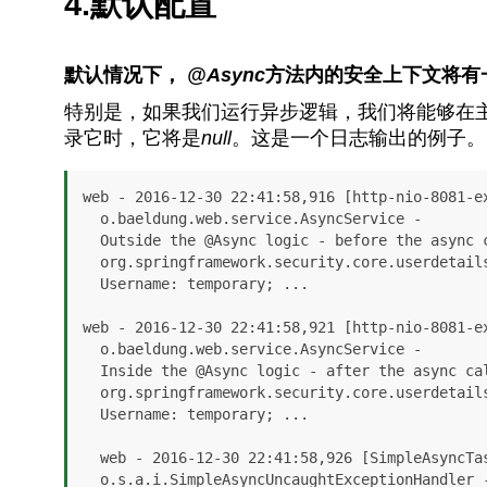
4.默认配置
默认情况下，
@Async
方法内的安全上下文将有
特别是，如果我们运行异步逻辑，我们将能够在
录它时，它将是
null
。这是一个日志输出的例子。
web - 2016-12-30 22:41:58,916 [http-nio-8081-ex
  o.baeldung.web.service.AsyncService -

  Outside the @Async logic - before the async call:

  org.springframework.security.core.userdetails.User@76507e51:

  Username: temporary; ...

web - 2016-12-30 22:41:58,921 [http-nio-8081-ex
  o.baeldung.web.service.AsyncService -

  Inside the @Async logic - after the async call:

  org.springframework.security.core.userdetails.User@76507e51:

  Username: temporary; ...

  web - 2016-12-30 22:41:58,926 [SimpleAsyncTaskExecutor-1] ERROR

  o.s.a.i.SimpleAsyncUncaughtExceptionHandler -
