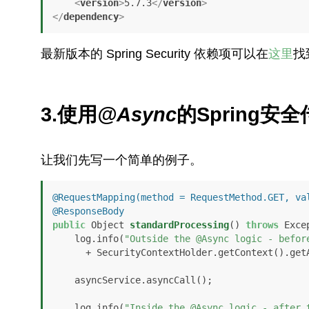
<
version
>
5.7.3
</
version
>
</
dependency
>
最新版本的 Spring Security 依赖项可以在
这里
找
3.使用
@Async
的Spring安
让我们先写一个简单的例子。
@RequestMapping(method = RequestMethod.GET, va
@ResponseBody
public
 Object 
standardProcessing
()
throws
 Exce
    log.info(
"Outside the @Async logic - befor
      + SecurityContextHolder.getContext().getAuthentication().getPrincipal());

    asyncService.asyncCall();

    log.info(
"Inside the @Async logic - after 