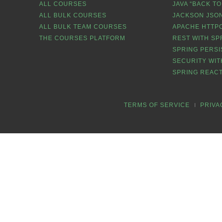
ALL COURSES
JAVA “BACK TO
ALL BULK COURSES
JACKSON JSON
ALL BULK TEAM COURSES
APACHE HTTPC
THE COURSES PLATFORM
REST WITH SP
SPRING PERSI
SECURITY WIT
SPRING REACT
TERMS OF SERVICE
PRIVA