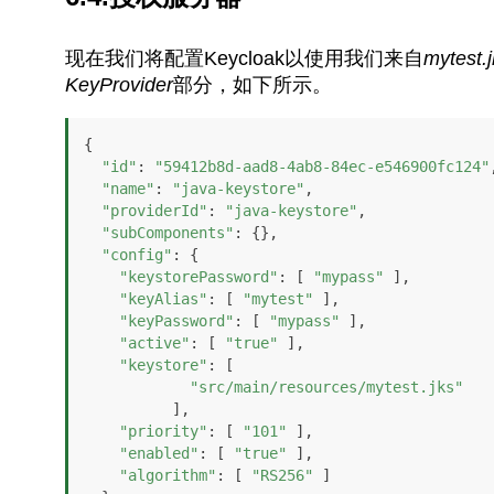
现在我们将配置Keycloak以使用我们来自
mytest.j
KeyProvider
部分，如下所示。
{

"id"
: 
"59412b8d-aad8-4ab8-84ec-e546900fc124"
,
"name"
: 
"java-keystore"
,

"providerId"
: 
"java-keystore"
,

"subComponents"
: {},

"config"
: {

"keystorePassword"
: [ 
"mypass"
 ],

"keyAlias"
: [ 
"mytest"
 ],

"keyPassword"
: [ 
"mypass"
 ],

"active"
: [ 
"true"
 ],

"keystore"
: [

"src/main/resources/mytest.jks"
          ],

"priority"
: [ 
"101"
 ],

"enabled"
: [ 
"true"
 ],

"algorithm"
: [ 
"RS256"
 ]
