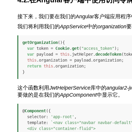
接下来，我们要在我们的Angular客户端应用
我们将利用我们的
AppService
中的
organization
要
getOrganization
(
){

var
 token = 
Cookie
.
get
(
"access_token"
);

var
 payload = 
this
.
jwtHelper
.
decodeToken
(toke
this
.
organization
 = payload.
organization
; 

return
this
.
organization
;

}
这个函数利用
JwtHelperService
库中的
angular2-j
要做的是在我们的
AppComponent
中显示它。
@
Component
({

selector
: 
'app-root'
,

template
: 
`<nav class="navbar navbar-default"
  <div class="container-fluid">
