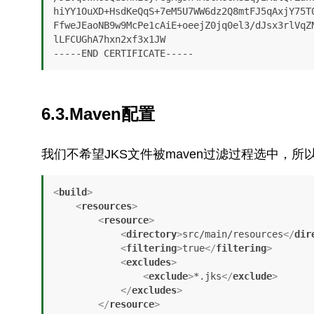
hiYY1OuXD+HsdKeQqS+7eM5U7WW6dz2Q8mtFJ5qAxjY75T0
FfweJEaoNB9w9McPe1cAiE+oeejZ0jq0el3/dJsx3rlVqZN
lLFCUGhA7hxn2xf3x1JW

-----END CERTIFICATE-----
6.3.Maven配置
我们不希望JKS文件被maven过滤过程选中，所
<
build
>
<
resources
>
<
resource
>
<
directory
>
src/main/resources
</
dir
<
filtering
>
true
</
filtering
>
<
excludes
>
<
exclude
>
*.jks
</
exclude
>
</
excludes
>
</
resource
>