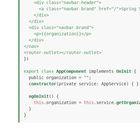
    <div class="navbar-header">

      <a class="navbar-brand" href="/">Spring Security Oauth - Authorization Code</a>

    </div>

  </div>

  <div class="navbar-brand">

    <p>{{organization}}</p>

  </div>

</nav>

<router-outlet></router-outlet>`
})

export
class
AppComponent
 implements 
OnInit
 {

  public organization = 
""
;

constructor
(
private service: AppService
) { } 
ngOnInit
(
) {  

this
.
organization
 = 
this
.
service
.
getOrgani
  }  

}