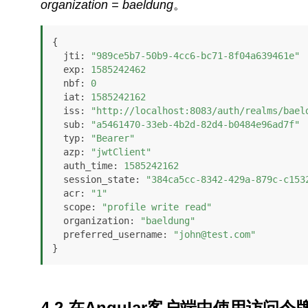
organization = baeldung
。
{

jti
: 
"989ce5b7-50b9-4cc6-bc71-8f04a639461e"
exp
: 
1585242462
nbf
: 
0
iat
: 
1585242162
iss
: 
"http://localhost:8083/auth/realms/bael
sub
: 
"a5461470-33eb-4b2d-82d4-b0484e96ad7f"
typ
: 
"Bearer"
azp
: 
"jwtClient"
auth_time
: 
1585242162
session_state
: 
"384ca5cc-8342-429a-879c-c153
acr
: 
"1"
scope
: 
"profile write read"
organization
: 
"baeldung"
preferred_username
: 
"john@test.com"
}
4.2.在Angular客户端中使用访问令