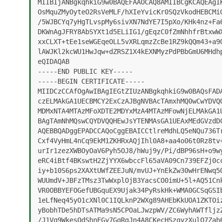
MIIBIjANBgkqhkiG9w0BAQEFAAOCAQ8AMIIBCgKCAQEAgIK
OsMquZMyOyteO2RsVeMLF/hXIeYvicKr0SQzVkodHEBCMiG
/5WJBCYq7yHgTLvspMy6sivXN7NdYE7I5pXo/KHk4nz+Fa6
DKWnAgJFRY8AbSYXt1d5ELiIG1/gEqzC0fZmNhhfrBtxwWX
xxCLXT+tEe1seWGEqeOLL5vXRLqmzZcBe1RZ9kQQm43+a9Q
lAWJKl2kcWU1HwJqw+dZRSZ1X4kEXNMyzPdPBbGmU6MHdhp
eQIDAQAB

-----END PUBLIC KEY-----

-----BEGIN CERTIFICATE-----

MIIDCzCCAfOgAwIBAgIEGtZIUzANBgkqhkiG9w0BAQsFADA
czELMAkGA1UECBMCY2ExCzAJBgNVBAcTAmxhMQ0wCwYDVQQ
MDMxNTA4MTAzMFoXDTE2MDYxMzA4MTAzMFowNjELMAkGA1U
BAgTAmNhMQswCQYDVQQHEwJsYTENMAsGA1UEAxMEdGVzdDC
AQEBBQADggEPADCCAQoCggEBAICCtlreMdhLQ5eNQu736Tr
Cxf4VyHmL4nCq9EkM1ZKHRxAQjIhl0A8+aa4o06t0Rz8tv+
urIr1zezXWBOyOaV6Pyh5OJ8/hWuj9y/Pi/dBP96sH+o9wy
eRC4iBtf4BKswtH2ZjYYX6wbccFl65aVA09Cn739EFZj0cc
iy+b10S6ps2XAXtUWfZEEJuN/mvUJ+YnEkZw30wHrENwq5Q
WUUmdV+JBFzTMsz3TwWxplOjB3YacsCO0imU+5l+AQ51Cnk
VR0OBBYEFOGefUBGquEX9Ujak34PyRskHk+WMA0GCSqGSIb
1eLfNeq45yO1cXNl0C1IQLknP2WXg89AHEbKkUOA1ZKTOiz
yBobhTDe5hDTsATMa9sN5CPOaLJwzpWV/ZC6WyhAWTfljzZ
/J1Vq9WkesQdShnEGy7GgRgJn4A8CKecHSzqyzXulQ7Zah6