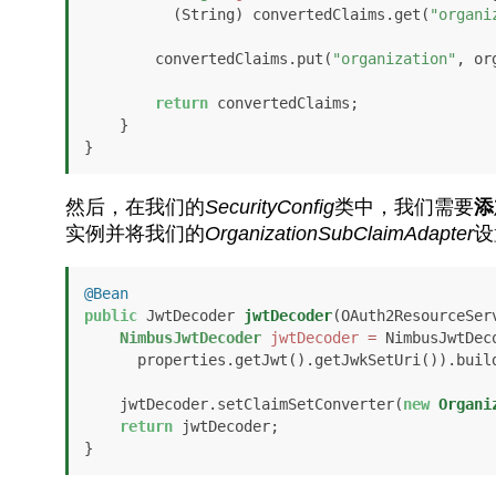
          (String) convertedClaims.get(
"organi
        convertedClaims.put(
"organization"
, or
return
 convertedClaims;

    }

}
然后，在我们的
SecurityConfig
类中，我们需要
添
实例并将我们的
OrganizationSubClaimAdapter
设
@Bean
public
 JwtDecoder 
jwtDecoder
(OAuth2ResourceSer
NimbusJwtDecoder
jwtDecoder
=
 NimbusJwtDec
      properties.getJwt().getJwkSetUri()).build();

    jwtDecoder.setClaimSetConverter(
new
Organi
return
 jwtDecoder;
