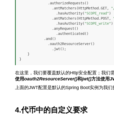
              .authorizeRequests()

                .antMatchers(HttpMethod.GET, 
"
                  .hasAuthority(
"SCOPE_read"
)

                .antMatchers(HttpMethod.POST, 
                  .hasAuthority(
"SCOPE_write"
)

                .anyRequest()

                  .authenticated()

            .and()

              .oauth2ResourceServer()

                .jwt();

    }

}
在这里，我们要覆盖默认的Http安全配置；我们
使用
oauth2ResourceServer()
和
jwt()
方法使用J
上面的JWT配置是默认的Spring Boot实
4.代币中的自定义要求