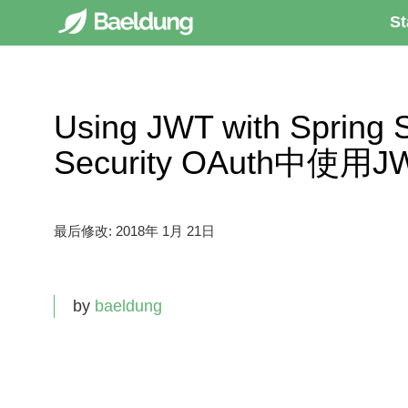
St
Using JWT with Spring 
Security OAuth中使用J
最后修改:
2018年 1月 21日
by
baeldung