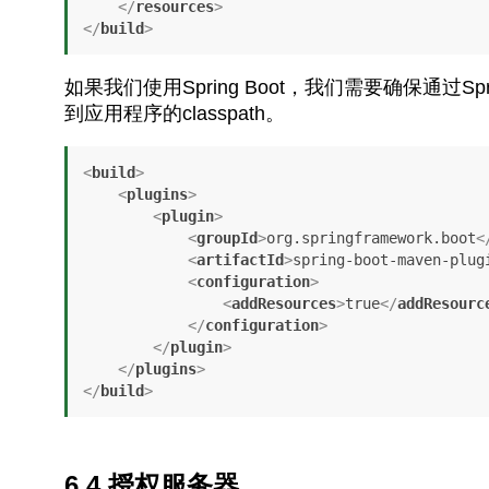
</
resources
>
</
build
>
如果我们使用Spring Boot，我们需要确保通过Sprin
到应用程序的classpath。
<
build
>
<
plugins
>
<
plugin
>
<
groupId
>
org.springframework.boot
<
<
artifactId
>
spring-boot-maven-plug
<
configuration
>
<
addResources
>
true
</
addResourc
</
configuration
>
</
plugin
>
</
plugins
>
</
build
>
6.4.授权服务器