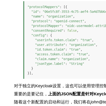
"protocolMappers"
: [{

"id"
: 
"06e5fc8f-3553-4c75-aef4-5a4d7bb6
"name"
: 
"organization"
,

"protocol"
: 
"openid-connect"
,

"protocolMapper"
: 
"oidc-usermodel-attri
"consentRequired"
: 
false
,

"config"
: {

"userinfo.token.claim"
: 
"true"
,

"user.attribute"
: 
"organization"
,

"id.token.claim"
: 
"true"
,

"access.token.claim"
: 
"true"
,

"claim.name"
: 
"organization"
,

"jsonType.label"
: 
"String"
  }

}],
对于独立的Keycloak设置，这也可以使用管理
重要的是要记住，
上面的JSON配置是针对Keyc
随着这个新配置的启动和运行，我们将在
john@te