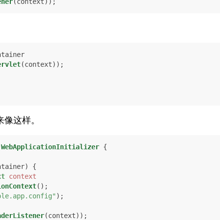
ener
(context));
。
tainer

ervlet
(context));

来像这样。
WebApplicationInitializer
 {

ntainer)
 {

xt
context
ionContext
();

ple.app.config"
);

aderListener
(context));
