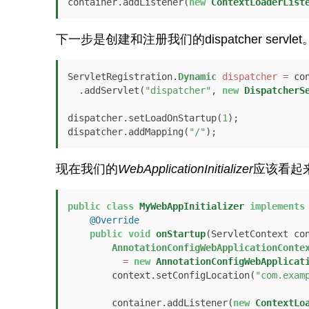
container.addListener(
new
ContextLoaderList
下一步是创建和注册我们的dispatcher servlet
ServletRegistration.
Dynamic
dispatcher
=
 con
  .addServlet(
"dispatcher"
, 
new
DispatcherS
dispatcher.setLoadOnStartup(
1
);

dispatcher.addMapping(
"/"
);
现在我们的
WebApplicationInitializer
应该看起
public
class
MyWebAppInitializer
implements
@Override
public
void
onStartup
(ServletContext co
AnnotationConfigWebApplicationConte
=
new
AnnotationConfigWebApplicat
        context.setConfigLocation(
"com.exam
        container.addListener(
new
ContextLo