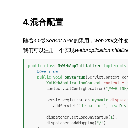
4.混合配置
随着3.0版
Servlet APIs
的采用，
web.xml
文件变
我们可以注册一个实现
WebApplicationInitializ
public
class
MyWebAppInitializer
implements
@Override
public
void
onStartup
(ServletContext co
XmlWebApplicationContext
context
=
        context.setConfigLocation(
"/WEB-INF
        ServletRegistration.
Dynamic
dispatc
          .addServlet(
"dispatcher"
, 
new
Dis
        dispatcher.setLoadOnStartup(
1
);

        dispatcher.addMapping(
"/"
);
