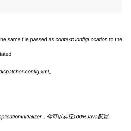
the same file passed as
contextConfigLocation
to the
iated
dispatcher-config.xml
。
licationInitializer
，你可以实现100%
Java
配置。