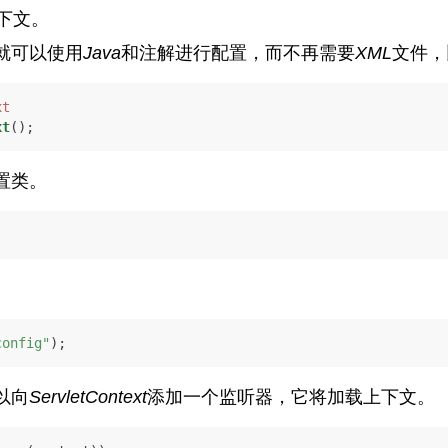
上下文。
就可以使用
Java
和注解进行配置，而不再需要
XML
文件，
xt
xt
();
置类。
config"
);
以向
ServletContext
添加一个监听器，它将加载上下文。