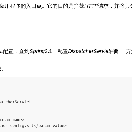
应用程序的入口点。它的目的是拦截
HTTP
请求，并将其
L
配置，直到
Spring
3.1，配置
DispatcherServlet
的唯一方
明。
param-name
>
cher-config.xml
</
param-value
>