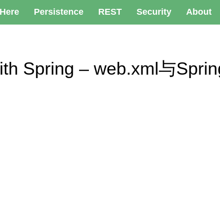
 Here
Persistence
REST
Security
About
er with Spring – web.xml与