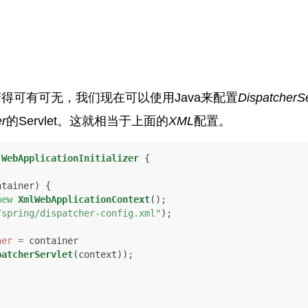
得可有可无，我们现在可以使用Java来配置
DispatcherSe
er
的Servlet。这就相当于上面的
XML
配置。
WebApplicationInitializer
 {

ntainer)
 {

new
XmlWebApplicationContext
();

/spring/dispatcher-config.xml"
);

her
=
 container

patcherServlet
(context));
