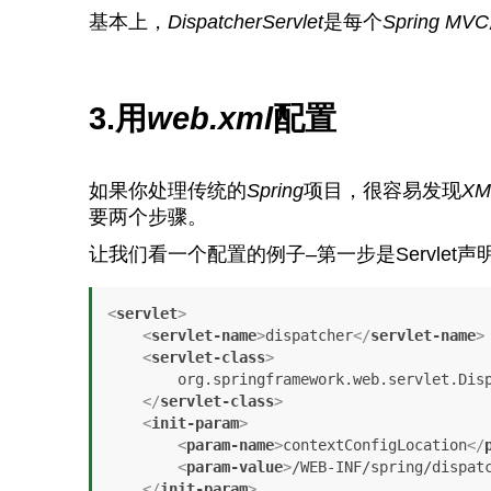
基本上，
DispatcherServlet
是每个
Spring MVC
3.用
w
eb.xml
配置
如果你处理传统的
Spring
项目，很容易发现
XM
要两个步骤。
让我们看一个配置的例子–第一步是Servlet声
<
servlet
>
<
servlet-name
>
dispatcher
</
servlet-name
>
<
servlet-class
>
        org.springframework.web.servlet.DispatcherServlet

</
servlet-class
>
<
init-param
>
<
param-name
>
contextConfigLocation
</
<
param-value
>
/WEB-INF/spring/dispat
</
init-param
>