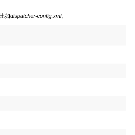
比如
dispatcher-config.xml
。