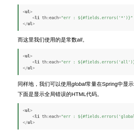
<
ul
>
<
li
th:each
=
"err : ${#fields.errors('*')}"
</
ul
>
而这里我们使用的是常数
all
。
<
ul
>
<
li
th:each
=
"err : ${#fields.errors('all')
</
ul
>
同样地，我们可以使用
global
常量在Spring中
下面是显示全局错误的HTML代码。
<
ul
>
<
li
th:each
=
"err : ${#fields.errors('globa
</
ul
>