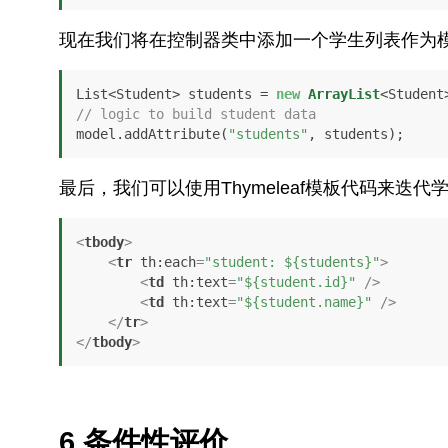
现在我们将在控制器类中添加一个学生列表作为
List<Student> students = 
new
ArrayList
// logic to build student data
model.addAttribute(
"students"
, students);
最后，我们可以使用Thymeleaf模板代码来迭
<
tbody
>
<
tr
th:each
=
"student: ${students}"
>
<
td
th:text
=
"${student.id}"
 />
<
td
th:text
=
"${student.name}"
 />
</
tr
>
</
tbody
>
6.条件性评价