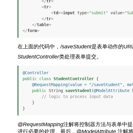
</
tr
>
<
tr
>
<
td
>
<
input
type
=
"submit"
value
=
"Su
</
tr
>
</
table
>
</
form
>
在上面的代码中，
/saveStudent
是表单动作的UR
StudentController
类处理表单提交。
@Controller
public
class
StudentController
 {

@RequestMapping(value = "/saveStudent", me
public
 String 
saveStudent
(
@ModelAttribute
 
// logic to process input data
    }

}
@RequestMapping
注解将控制器方法与表单中提
进行必要的处理。最后，
@ModelAttribute
注解将