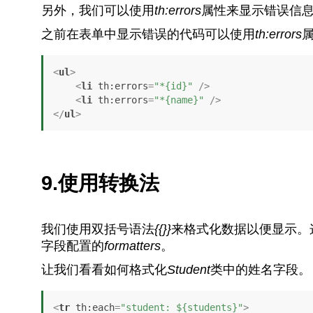
另外，我们可以使用
th:errors
属性来显示错误信
之前在表单中显示错误的代码可以使用
th:errors
<
ul
>
<
li
th:errors
=
"*{id}"
 />
<
li
th:errors
=
"*{name}"
 />
</
ul
>
9.使用转换法
我们使用双括号语法
{{}}
来格式化数据以便显示。
字段配置的
formatters
。
让我们看看如何格式化
Student
类中的姓名字段。
<
tr
th:each
=
"student: ${students}"
>