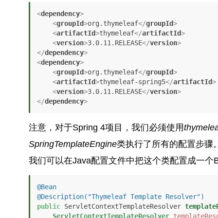
<
dependency
>
<
groupId
>
org.thymeleaf
</
groupId
>
<
artifactId
>
thymeleaf
</
artifactId
>
<
version
>
3.0.11.RELEASE
</
version
>
</
dependency
>
<
dependency
>
<
groupId
>
org.thymeleaf
</
groupId
>
<
artifactId
>
thymeleaf-spring5
</
artifactId
>
<
version
>
3.0.11.RELEASE
</
version
>
</
dependency
>
注意，对于Spring 4项目，我们必须使用
thymelea
SpringTemplateEngine
类执行了所有的配置步骤
我们可以在Java配置文件中把这个类配置成一个B
@Bean
@Description("Thymeleaf Template Resolver")
public
 ServletContextTemplateResolver 
template
ServletContextTemplateResolver
templateRes