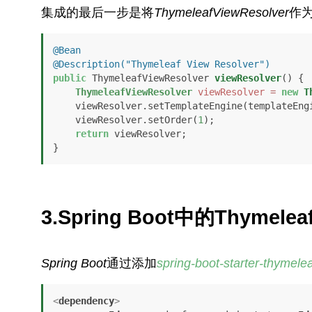
集成的最后一步是将
ThymeleafViewResolver
作为
@Bean
@Description("Thymeleaf View Resolver")
public
 ThymeleafViewResolver 
viewResolver
()
 {

ThymeleafViewResolver
viewResolver
=
new
T
    viewResolver.setTemplateEngine(templateEngine());

    viewResolver.setOrder(
1
);

return
 viewResolver;

}
3.
Spring Boot中的Thymelea
Spring Boot
通过添加
spring-boot-starter-thymelea
<
dependency
>