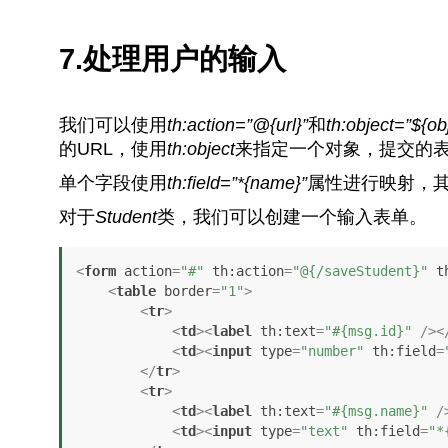
7.处理用户的输入
我们可以使用
th:action=”@{url}”
和
th:object=”${ob
的URL，使用
th:object
来指定一个对象，提交的
单个字段使用
th:field=”*{name}”
属性进行映射，
对于
Student
类，我们可以创建一个输入表单。
<
form
action
=
"#"
th:action
=
"@{/saveStudent}"
t
<
table
border
=
"1"
>
<
tr
>
<
td
>
<
label
th:text
=
"#{msg.id}"
 />
<
<
td
>
<
input
type
=
"number"
th:field
=
</
tr
>
<
tr
>
<
td
>
<
label
th:text
=
"#{msg.name}"
 /
<
td
>
<
input
type
=
"text"
th:field
=
"*