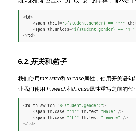
如果我们希望显示 “男 “或 “女 “的字样，而不是
<
td
>
<
span
th:if
=
"${student.gender} == 'M'"
th:
<
span
th:unless
=
"${student.gender} == 'M'"
</
td
>
6.2.
开关
和
箱子
我们使用
th:switch
和
th:case
属性，使用开关语句
让我们使用
th:switch
和
th:case
属性重写之前的代
<
td
th:switch
=
"${student.gender}"
>
<
span
th:case
=
"'M'"
th:text
=
"Male"
 />
<
span
th:case
=
"'F'"
th:text
=
"Female"
 />
</
td
>