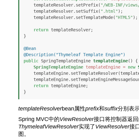
    templateResolver.setPrefix(
"/WEB-INF/views
    templateResolver.setSuffix(
".html"
);

    templateResolver.setTemplateMode(
"HTML5"
);

return
 templateResolver;

}

@Bean
@Description("Thymeleaf Template Engine")
public
 SpringTemplateEngine 
templateEngine
()
 {

SpringTemplateEngine
templateEngine
=
new
    templateEngine.setTemplateResolver(templateResolver());

    templateEngine.setTemplateEngineMessageSource(messageSource());

return
 templateEngine;

}
templateResolver
bean属性
prefix
和
suffix
分别表
Spring MVC中的
ViewResolver
接口将控制器返回
ThymeleafViewResolver
实现了
ViewResolver
接口
图。