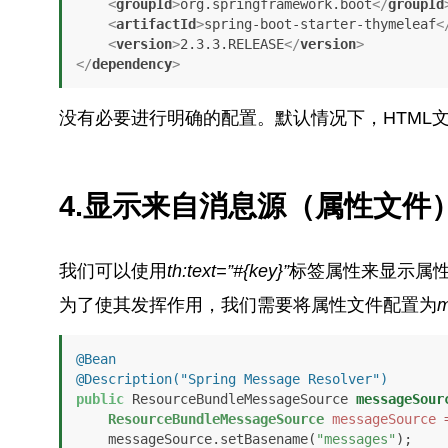
<
groupId
>
org.springframework.boot
</
groupId
<
artifactId
>
spring-boot-starter-thymeleaf
<
<
version
>
2.3.3.RELEASE
</
version
>
</
dependency
>
没有必要进行明确的配置。默认情况下，HTML
4.显示来自消息源（属性文件
我们可以使用
th:text=”#{key}”
标签属性来显示属
为了使其发挥作用，我们需要将属性文件配置为
m
@Bean
@Description("Spring Message Resolver")
public
 ResourceBundleMessageSource 
messageSour
ResourceBundleMessageSource
messageSource
    messageSource.setBasename(
"messages"
);
