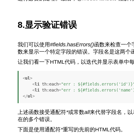
8.显示验证错误
我们可以使用
#fields.hasErrors()
函数来检查一个
数来显示一个特定字段的错误。字段名是这两个
让我们看一下HTML代码，以迭代并显示表单中
<
ul
>
<
li
th:each
=
"err : ${#fields.errors('id')}
<
li
th:each
=
"err : ${#fields.errors('name'
</
ul
>
上述函数接受通配符
*
或常数
all
来代替字段名，以
在的多个错误。
下面是使用通配符
*
重写的先前的HTML代码。