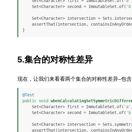
    Set<Character> first = ImmutableSet.of(
'a'
    Set<Character> second = ImmutableSet.of(
'b
    Set<Character> intersection = Sets.intersection(first, second);

    assertThat(intersection, containsInAnyOrde
}
5.集合的对称性差异
现在，让我们来看看两个集合的对称性差异–包含
@Test
public
void
whenCalculatingSetSymmetricDiffere
    Set<Character> first = ImmutableSet.of(
'a'
    Set<Character> second = ImmutableSet.of(
'b
    Set<Character> intersection = Sets.symmetricDifference(first, second);

    assertThat(intersection, containsInAnyOrde