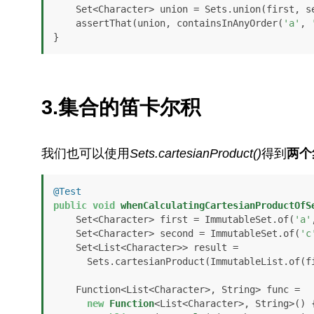
    Set<Character> union = Sets.union(first, second);

    assertThat(union, containsInAnyOrder(
'a'
, 
}
3.集合的笛卡尔积
我们也可以使用
Sets.cartesianProduct()
得到
两个
@Test
public
void
whenCalculatingCartesianProductOfS
    Set<Character> first = ImmutableSet.of(
'a'
    Set<Character> second = ImmutableSet.of(
'c
    Set<List<Character>> result =

      Sets.cartesianProduct(ImmutableList.of(first, second));

    Function<List<Character>, String> func =

new
Function
<List<Character>, String>() {