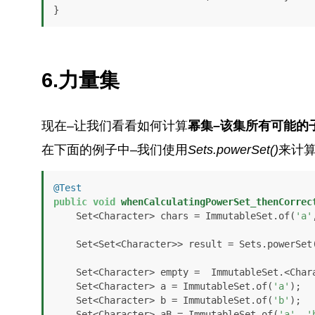
}
6.力量集
现在–让我们看看如何计算
幂集–该集所有可能的
在下面的例子中–我们使用
Sets.powerSet()
来计
@Test
public
void
whenCalculatingPowerSet_thenCorrec
    Set<Character> chars = ImmutableSet.of(
'a'
    Set<Set<Character>> result = Sets.powerSet(chars);

    Set<Character> empty =  ImmutableSet.<Character> builder().build();

    Set<Character> a = ImmutableSet.of(
'a'
);

    Set<Character> b = ImmutableSet.of(
'b'
);

    Set<Character> aB = ImmutableSet.of(
'a'
, 
'