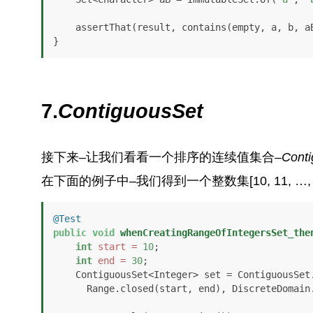
    assertThat(result, contains(empty, a, b, aB));

}
7.
ContiguousSet
接下来–让我们看看一个排序的连续值集合–
Cont
在下面的例子中–我们得到一个整数集[10, 11, …,
@Test
public
void
whenCreatingRangeOfIntegersSet_the
int
start
=
10
;

int
end
=
30
;

    ContiguousSet<Integer> set = ContiguousSet.create(

      Range.closed(start, end), DiscreteDomain.integers());
