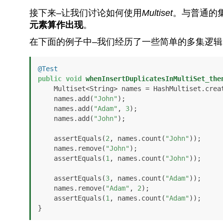
接下来–让我们讨论如何使用
Multiset
。与普通的
元素算作出现
。
在下面的例子中–我们经历了一些简单的多集逻辑
@Test
public
void
whenInsertDuplicatesInMultiSet_the
    Multiset<String> names = HashMultiset.create();

    names.add(
"John"
);

    names.add(
"Adam"
, 
3
);

    names.add(
"John"
);

    assertEquals(
2
, names.count(
"John"
));

    names.remove(
"John"
);

    assertEquals(
1
, names.count(
"John"
));

    assertEquals(
3
, names.count(
"Adam"
));

    names.remove(
"Adam"
, 
2
);

    assertEquals(
1
, names.count(
"Adam"
));

}