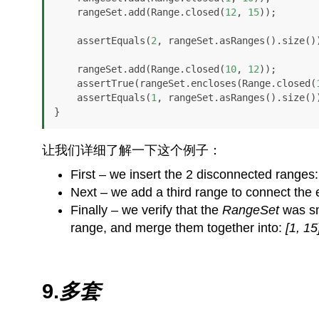
    rangeSet.add(Range.closed(
12
, 
15
));

    assertEquals(
2
, rangeSet.asRanges().size())
    rangeSet.add(Range.closed(
10
, 
12
));

    assertTrue(rangeSet.encloses(Range.closed(
    assertEquals(
1
, rangeSet.asRanges().size())
}
让我们详细了解一下这个例子：
First – we insert the 2 disconnected ranges
Next – we add a third range to connect the 
Finally – we verify that the
RangeSet
was sm
range, and merge them together into:
[1, 15
9.
多套