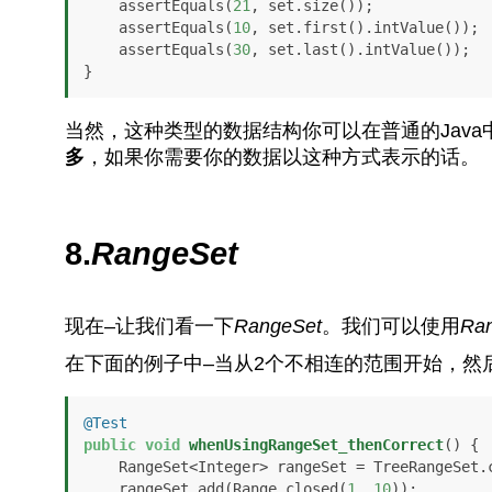
    assertEquals(
21
, set.size());

    assertEquals(
10
, set.first().intValue());

    assertEquals(
30
, set.last().intValue());

}
当然，这种类型的数据结构你可以在普通的Java
多
，如果你需要你的数据以这种方式表示的话。
8.
RangeSet
现在–让我们看一下
RangeSet
。我们可以使用
Ra
在下面的例子中–当从2个不相连的范围开始，然
@Test
public
void
whenUsingRangeSet_thenCorrect
()
 {

    RangeSet<Integer> rangeSet = TreeRangeSet.create();

    rangeSet.add(Range.closed(
1
, 
10
));
