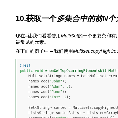
10.获取一个
多集合中的前N个
现在–让我们看看使用
MultiSet
的一个更复杂和有
最常见的元素。
在下面的例子中 – 我们使用
Multiset.copyHighCou
@Test
public
void
whenGetTopOcurringElementsWithMult
    Multiset<String> names = HashMultiset.create();

    names.add(
"John"
);

    names.add(
"Adam"
, 
5
);

    names.add(
"Jane"
);

    names.add(
"Tom"
, 
2
);

    Set<String> sorted = Multisets.copyHighestCountFirst(names).elementSet();

    List<String> sortedAsList = Lists.newArrayList(sorted);

    assertEquals(
"Adam"
, sortedAsList.get(
0
));
