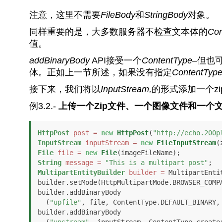
注意，这里不需要
FileBody
和
StringBody
对象。
同样重要的是，大多数服务器不检查文本体的
Con
值。
addBinaryBody
API接受一个
ContentType
–但也
体。正如上一节所述，如果没有指定
ContentTyp
接下来，我们将以
InputStream,
的形式添加一个z
例3.2.-
上传一个
Zip文件、一个图像文件和一个
HttpPost
post
=
new
HttpPost
(
"http://echo.200p
InputStream
inputStream
=
new
FileInputStream
File
file
=
new
File
String
message
=
"This is a multipart post"
MultipartEntityBuilder
builder
=
 MultipartEnti
builder.setMode(HttpMultipartMode.BROWSER_COMPA
builder.addBinaryBody

  (
"upfile"
, file, ContentType.DEFAULT_BINARY, 
builder.addBinaryBody

  (
"upstream"
, inputStream, ContentType.create