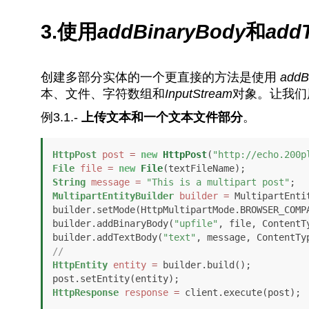
3.使用
addBinaryBody
和
add
创建多部分实体的一个更直接的方法是使用
addB
本、文件、字符数组和
InputStream
对象。让我们
例3.1.-
上传文本和一个文本文件部分
。
HttpPost
post
=
new
HttpPost
(
"http://echo.200p
File
file
=
new
File
String
message
=
"This is a multipart post"
MultipartEntityBuilder
builder
=
 MultipartEnti
builder.setMode(HttpMultipartMode.BROWSER_COMPA
builder.addBinaryBody(
"upfile"
, file, ContentT
builder.addTextBody(
"text"
// 
HttpEntity
entity
=
 builder.build();

HttpResponse
response
=
 client.execute(post);