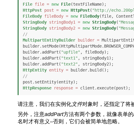
File
file
=
new
File
HttpPost
post
=
new
HttpPost
(
"http://echo.200p
FileBody
fileBody
=
new
FileBody
StringBody
stringBody1
=
new
StringBody
(
"Messa
StringBody
stringBody2
=
new
StringBody
(
"Messa
// 
MultipartEntityBuilder
builder
=
 MultipartEnti
builder.setMode(HttpMultipartMode.BROWSER_COMPA
builder.addPart(
"upfile"
, fileBody);

builder.addPart(
"text1"
, stringBody1);

builder.addPart(
"text2"
HttpEntity
entity
=
//
HttpResponse
response
=
 client.execute(post);
请注意，我们在实例化
文件
对象时，还指定了将
另外，注意
addPart
方法有两个参数，就像表单的
名时才有意义–否则，它们会被简单地忽略。