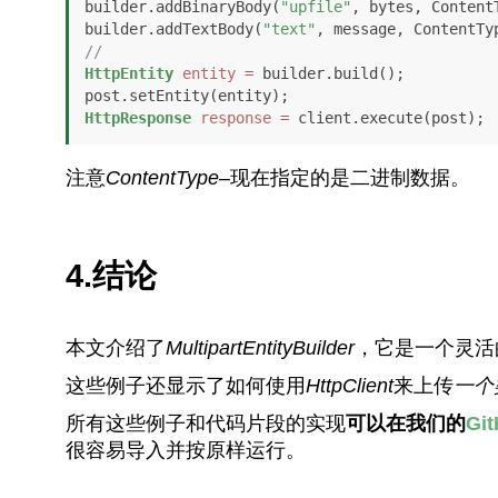
builder.addBinaryBody(
"upfile"
, bytes, Content
builder.addTextBody(
"text"
// 
HttpEntity
entity
=
 builder.build();

HttpResponse
response
=
 client.execute(post);
注意
ContentType
–现在指定的是二进制数据。
4.结论
本文介绍了
MultipartEntityBuilder
，它是一个灵活
这些例子还显示了如何使用
HttpClient
来上传
一个类
所有这些例子和代码片段的实现
可以在我们的
Gi
很容易导入并按原样运行。