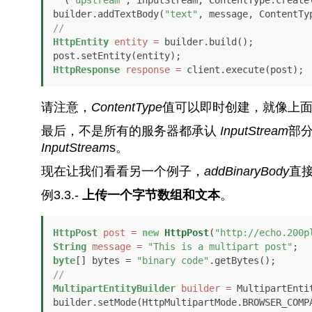
builder.addTextBody(
"text"
// 
HttpEntity
entity
=
 builder.build();

HttpResponse
response
=
 client.execute(post);
请注意，
ContentType
值可以即时创建，就像上面
最后，不是所有的服务器都承认
InputStream
部
InputStream
s。
现在让我们看看另一个例子，
addBinaryBody
直
例3.3.-
上传一个字节数组和文本
。
HttpPost
post
=
new
HttpPost
(
"http://echo.200p
String
message
=
"This is a multipart post"
byte
[] bytes = 
"binary code"
// 
MultipartEntityBuilder
builder
=
 MultipartEnti
builder.setMode(HttpMultipartMode.BROWSER_COMPA