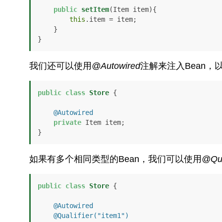
public
setItem
(Item item)
{

this
.item = item;    

    }

}
我们还可以使用
@Autowired
注解来注入Bean
public
class
Store
 {

@Autowired
private
 Item item;

}
如果有多个相同类型的Bean，我们可以使用
@Qua
public
class
Store
 {

@Autowired
@Qualifier("item1")