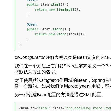
public
 Item 
item1
()
 {

return
new
ItemImpl1
();

    }

@Bean
public
 Store 
store
()
 {

return
new
Store
(item1());

    }

}
@Configuration
注解表明该类是Bean定义的来
我们在一个方法上使用
@Bean
注解来定义一个Be
将默认为方法的名字。
对于使用默认
singleton
作用域的Bean，Spri
建一个新的。如果我们使用
prototype
作用域，容
另一种创建Bean配置的方法是通过XML配置。
<
bean
id
=
"item1"
class
=
"org.baeldung.store.Ite