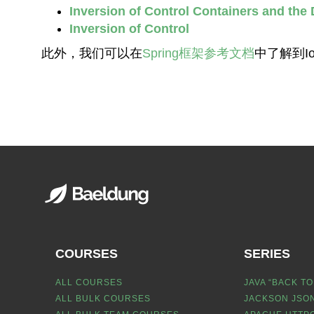
Inversion of Control Containers and the
Inversion of Control
此外，我们可以在
Spring框架参考文档
中了解到Io
COURSES
SERIES
ALL COURSES
JAVA “BACK TO
ALL BULK COURSES
JACKSON JSON