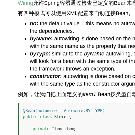
Wiring
允许Spring容器通过检查已定义的Bean
有四种模式可以使用XML配置来自动连接Bean。
no
:
the default value – this means no autowi
the dependencies.
byName
:
autowiring is done based on the na
with the same name as the property that nee
byType
:
similar to the
byName
autowiring, 
will look for a bean with the same type of th
the framework throws an exception.
constructor
:
autowiring is done based on c
with the same type as the constructor argu
例如，让我们把上面定义的
item1
Bean按类型自
@Bean(autowire = Autowire.BY_TYPE)
public
class
Store
 {

private
 Item item;
