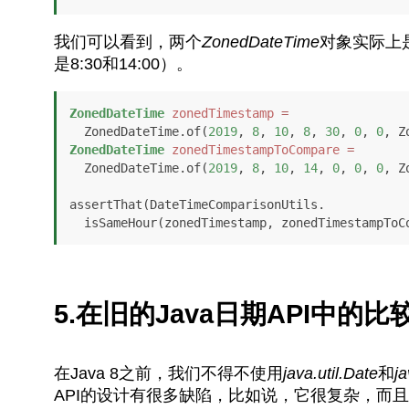
我们可以看到，两个
ZonedDateTime
对象实际上
是8:30和14:00）。
ZonedDateTime
zonedTimestamp
=
  ZonedDateTime.of(
2019
, 
8
, 
10
, 
8
, 
30
, 
0
, 
0
, Z
ZonedDateTime
zonedTimestampToCompare
=
  ZonedDateTime.of(
2019
, 
8
, 
10
, 
14
, 
0
, 
0
, 
0
, Z
assertThat(DateTimeComparisonUtils.

  isSameHour(zonedTimestamp, zonedTimestampToC
5.在旧的Java日期API中的比
在Java 8之前，我们不得不使用
java.util.Date
和
ja
API的设计有很多缺陷，比如说，它很复杂，而