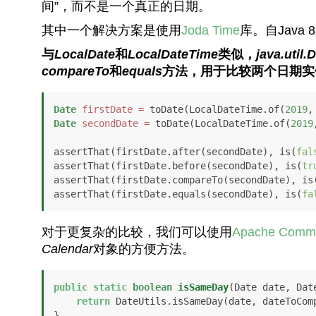
间”，而不是一个真正的日期。
其中一个解决方案是使用
Joda Time
库。自Java
与
LocalDate
和
LocalDateTime
类似，
java.util.
compareTo
和
equals
方法，用于比较两个日期实
Date
firstDate
=
 toDate(LocalDateTime.of(
2019
,
Date
secondDate
=
 toDate(LocalDateTime.of(
2019
assertThat(firstDate.after(secondDate), is(
fal
assertThat(firstDate.before(secondDate), is(
tr
assertThat(firstDate.compareTo(secondDate), is
assertThat(firstDate.equals(secondDate), is(
fa
对于更复杂的比较，我们可以使用
Apache Comm
Calendar
对象的方便方法。
public
static
boolean
isSameDay
(Date date, Dat
return
 DateUtils.isSameDay(date, dateToComp
}
