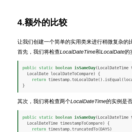
4.额外的比较
让我们创建一个简单的实用类来进行稍微复杂的
首先，我们将检查
LocalDateTime
和
LocalDate
的
public
static
boolean
isSameDay
(LocalDateTime t
  LocalDate localDateToCompare)
 {

return
 timestamp.toLocalDate().isEqual(loca
}
其次，我们将检查两个
LocalDateTime
的实例是
public
static
boolean
isSameDay
(LocalDateTime t
  LocalDateTime timestampToCompare)
 {

return
 timestamp.truncatedTo(DAYS)
