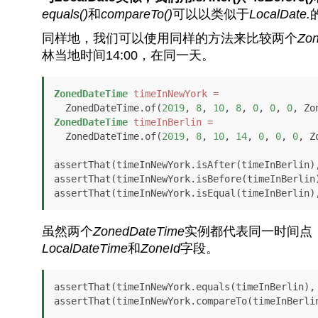
equals()
和
compareTo()
可以以类似于
LocalDate.
同样地，我们可以使用同样的方法来比较两个
Zo
林当地时间14:00，在同一天。
ZonedDateTime
timeInNewYork
=
  ZonedDateTime.of(
2019
, 
8
, 
10
, 
8
, 
0
, 
0
, 
0
, Zo
ZonedDateTime
timeInBerlin
=
  ZonedDateTime.of(
2019
, 
8
, 
10
, 
14
, 
0
, 
0
, 
0
, Z
assertThat(timeInNewYork.isAfter(timeInBerlin)
assertThat(timeInNewYork.isBefore(timeInBerlin
assertThat(timeInNewYork.isEqual(timeInBerlin)
虽然两个
ZonedDateTime
实例都代表同一时间点，
LocalDateTime
和
ZoneId
字段。
assertThat(timeInNewYork.equals(timeInBerlin),
assertThat(timeInNewYork.compareTo(timeInBerli