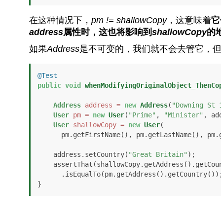
在这种情况下，
pm != shallowCopy
，这意味着
它
address
属性时，这也将影响到
shallowCopy
的
如果
Address
是不可变的，我们就不会去管它，
@Test
public
void
whenModifyingOriginalObject_ThenCo
Address
address
=
new
Address
(
"Downing St 
User
pm
=
new
User
(
"Prime"
, 
"Minister"
, ad
User
shallowCopy
=
new
User
(

      pm.getFirstName(), pm.getLastName(), pm.getAddress());

    address.setCountry(
"Great Britain"
);

    assertThat(shallowCopy.getAddress().getCountry())

      .isEqualTo(pm.getAddress().getCountry());

}