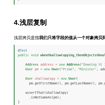
4.浅层复制
浅层拷贝是指
我们只将字段的值从一个对象拷贝
@Test
public
void
whenShallowCopying_thenObjectsShou
Address
address
=
new
Address
(
"Downing St 
User
pm
=
new
User
(
"Prime"
, 
"Minister"
, ad
User
shallowCopy
=
new
User
(

      pm.getFirstName(), pm.getLastName(), pm.getAddress());

    assertThat(shallowCopy)

      .isNotSameAs(pm);

}