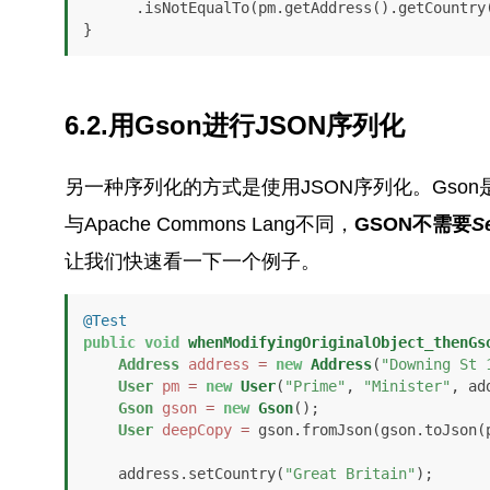
      .isNotEqualTo(pm.getAddress().getCountry());

}
6.2.用Gson进行JSON序列化
另一种序列化的方式是使用JSON序列化。Gso
与Apache Commons Lang不同，
GSON不需要
Se
让我们快速看一下一个例子。
@Test
public
void
whenModifyingOriginalObject_thenGs
Address
address
=
new
Address
(
"Downing St 
User
pm
=
new
User
(
"Prime"
, 
"Minister"
, ad
Gson
gson
=
new
Gson
();

User
deepCopy
=
 gson.fromJson(gson.toJson(p
    address.setCountry(
"Great Britain"
);
