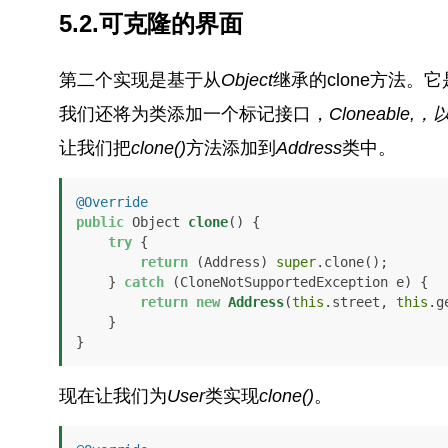
5.2.可克隆的界面
第二个实现是基于从
Object
继承的clone方法
我们还将为类添加一个标记接口，
Cloneable,
，
让我们把
clone()
方法添加到
Address
类中。
@Override
public
 Object 
clone
()
 {

try
 {

return
 (Address) 
super
.clone();

    } 
catch
 (CloneNotSupportedException e) {

return
new
Address
(
this
.street, 
this
.g
    }

}
现在让我们为
User
类实现
clone()
。