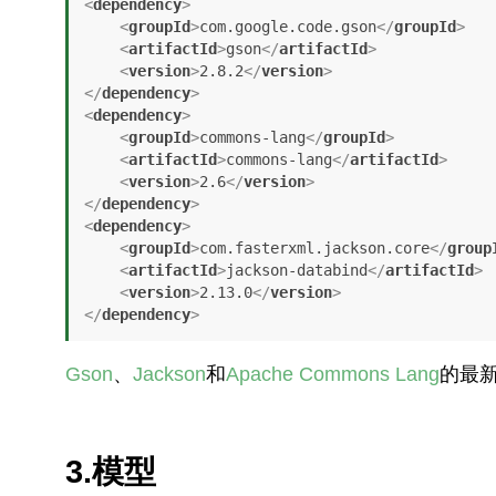
<
dependency
>
<
groupId
>
com.google.code.gson
</
groupId
>
<
artifactId
>
gson
</
artifactId
>
<
version
>
2.8.2
</
version
>
</
dependency
>
<
dependency
>
<
groupId
>
commons-lang
</
groupId
>
<
artifactId
>
commons-lang
</
artifactId
>
<
version
>
2.6
</
version
>
</
dependency
>
<
dependency
>
<
groupId
>
com.fasterxml.jackson.core
</
group
<
artifactId
>
jackson-databind
</
artifactId
>
<
version
>
2.13.0
</
version
>
</
dependency
>
Gson
、
Jackson
和
Apache Commons Lang
的最新
3.模型