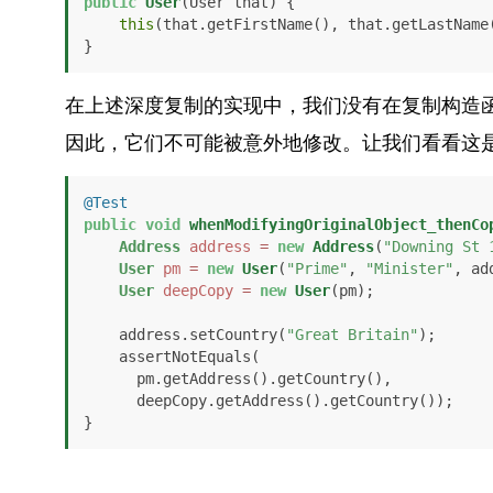
public
User
(User that)
 {

this
(that.getFirstName(), that.getLastName
}
在上述深度复制的实现中，我们没有在复制构造
因此，它们不可能被意外地修改。让我们看看这
@Test
public
void
whenModifyingOriginalObject_thenCo
Address
address
=
new
Address
(
"Downing St 
User
pm
=
new
User
(
"Prime"
, 
"Minister"
, ad
User
deepCopy
=
new
User
(pm);

    address.setCountry(
"Great Britain"
);

    assertNotEquals(

      pm.getAddress().getCountry(), 

      deepCopy.getAddress().getCountry());

}