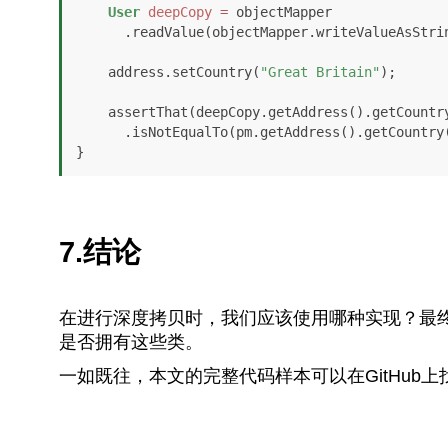
User
deepCopy
=
 objectMapper

      .readValue(objectMapper.writeValueAsString(pm), User.class);

    address.setCountry(
"Great Britain"
);

    assertThat(deepCopy.getAddress().getCountry())

      .isNotEqualTo(pm.getAddress().getCountry());

}
7.结论
在进行深度拷贝时，我们应该使用哪种实现？最
是否拥有这些类。
一如既往，本文的完整代码样本可以在GitHub上