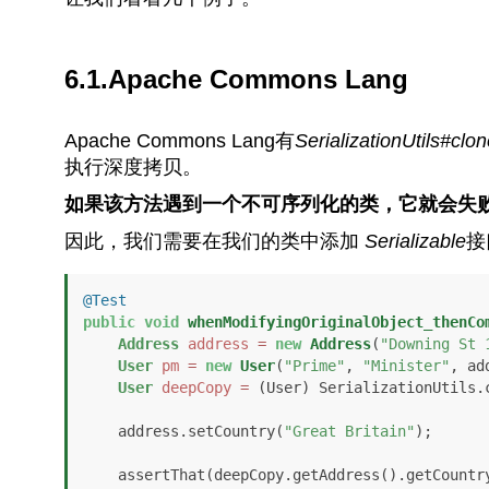
6.1.Apache Commons Lang
Apache Commons Lang有
SerializationUtils#clon
执行深度拷贝。
如果该方法遇到一个不可序列化的类，它就会失
因此，我们需要在我们的类中添加
Serializable
接
@Test
public
void
whenModifyingOriginalObject_thenCo
Address
address
=
new
Address
(
"Downing St 
User
pm
=
new
User
(
"Prime"
, 
"Minister"
, ad
User
deepCopy
=
 (User) SerializationUtils.c
    address.setCountry(
"Great Britain"
);

    assertThat(deepCopy.getAddress().getCountry())
