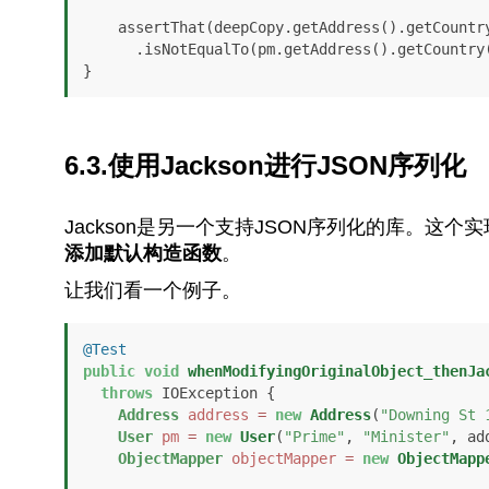
    assertThat(deepCopy.getAddress().getCountry())

      .isNotEqualTo(pm.getAddress().getCountry());

}
6.3.使用Jackson进行JSON序列化
Jackson是另一个支持JSON序列化的库。这个
添加默认构造函数
。
让我们看一个例子。
@Test
public
void
whenModifyingOriginalObject_thenJa
throws
 IOException {

Address
address
=
new
Address
(
"Downing St 
User
pm
=
new
User
(
"Prime"
, 
"Minister"
, ad
ObjectMapper
objectMapper
=
new
ObjectMapp