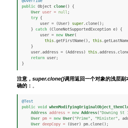
@Override
public
 Object 
clone
()
 {

User
user
=
null
;

try
 {

        user = (User) 
super
.clone();

    } 
catch
 (CloneNotSupportedException e) {

        user = 
new
User
(

this
.getFirstName(), 
this
.getLastNam
    }

    user.address = (Address) 
this
.address.clone
return
 user;

}
注意，
super.clone()
调用返回一个对象的浅层副
确的：
。
@Test
public
void
whenModifyingOriginalObject_thenCl
Address
address
=
new
Address
(
"Downing St 
User
pm
=
new
User
(
"Prime"
, 
"Minister"
, ad
User
deepCopy
=
 (User) pm.clone();
