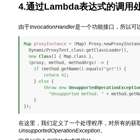
4.通过Lambda表达式的调用
由于
InvocationHandler
是一个功能接口，所以可以
Map
proxyInstance
=
 (Map) Proxy.newProxyInstanc
  DynamicProxyTest.class.getClassLoader(), 

new
Class
[] { Map.class }, 

  (proxy, method, methodArgs) -> {

if
 (method.getName().equals(
"get"
)) {

return
42
;

    } 
else
 {

throw
new
UnsupportedOperationExceptio
"Unsupported method: "
 + method.getNa
    }

});
在这里，我们定义了一个处理程序，对所有的获取
UnsupportedOperationException
。