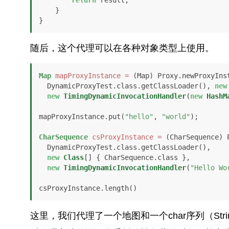
    }

}
随后，这个代理可以在各种对象类型上使用。
Map
mapProxyInstance
=
 (Map) Proxy.newProxyInst
  DynamicProxyTest.class.getClassLoader(), 
new
new
TimingDynamicInvocationHandler
(
new
HashM
mapProxyInstance.put(
"hello"
, 
"world"
);

CharSequence
csProxyInstance
=
 (CharSequence) 
  DynamicProxyTest.class.getClassLoader(), 

new
Class
[] { CharSequence.class }, 

new
TimingDynamicInvocationHandler
(
"Hello Wo
csProxyInstance.length()
这里，我们代理了一个地图和一个char序列（Stri