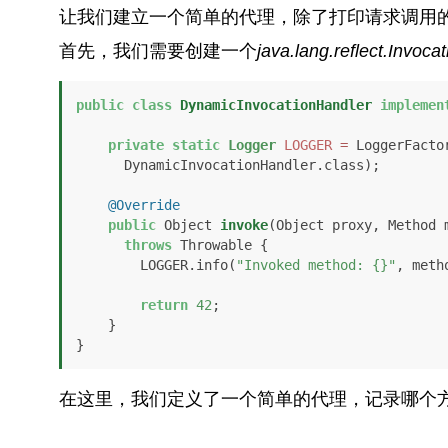
让我们建立一个简单的代理，除了打印请求调用
首先，我们需要创建一个
java.lang.reflect.Invoca
public
class
DynamicInvocationHandler
implemen
private
static
Logger
LOGGER
=
 LoggerFactor
      DynamicInvocationHandler.class);

@Override
public
 Object 
invoke
(Object proxy, Method 
throws
 Throwable {

        LOGGER.info(
"Invoked method: {}"
, meth
return
42
;

    }

}
在这里，我们定义了一个简单的代理，记录哪个方