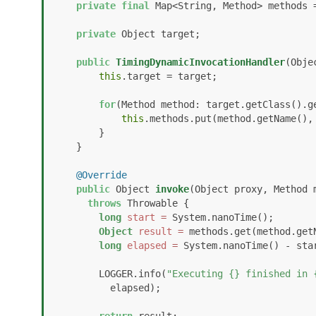
private
final
 Map<String, Method> methods 
private
 Object target;

public
TimingDynamicInvocationHandler
(Obje
this
.target = target;

for
(Method method: target.getClass().ge
this
.methods.put(method.getName(), 
        }

    }

@Override
public
 Object 
invoke
(Object proxy, Method 
throws
 Throwable {

long
start
=
 System.nanoTime();

Object
result
=
 methods.get(method.get
long
elapsed
=
 System.nanoTime() - star
        LOGGER.info(
"Executing {} finished in 
          elapsed);

return
 result;
