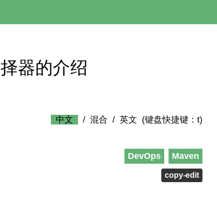
 NIO选择器的介绍
中文
/
混合
/
英文
(键盘快捷键：t)
DevOps
Maven
copy-edit