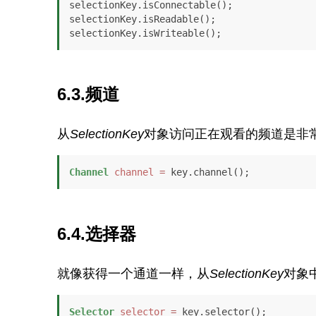
selectionKey.isConnectable();

selectionKey.isReadable();

selectionKey.isWriteable();
6.3.频道
从
SelectionKey
对象访问正在观看的频道是非
Channel
channel
=
 key.channel();
6.4.选择器
就像获得一个通道一样，从
SelectionKey
对象
Selector
selector
=
 key.selector();