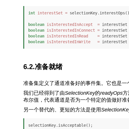
int
interestSet
=
 selectionKey.interestOps()
boolean
isInterestedInAccept
=
boolean
isInterestedInConnect
=
boolean
isInterestedInRead
=
boolean
isInterestedInWrite
=
 interestSet
6.2.准备就绪
准备集定义了通道准备好的事件集。它也是一
我们已经得到了由
SelectionKey
的
readyOps
方
布尔值，代表通道是否为一个特定的值做好准
另一个替代的、更短的方法是使用
SelectionKe
selectionKey.isAcceptable();
