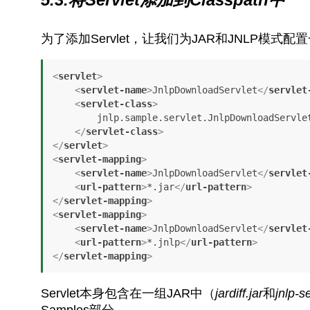
为了添加Servlet，让我们为JAR和JNLP模式配
<
servlet
>
<
servlet-name
>
JnlpDownloadServlet
</
servlet
<
servlet-class
>
        jnlp.sample.servlet.JnlpDownloadServlet

</
servlet-class
>
</
servlet
>
<
servlet-mapping
>
<
servlet-name
>
JnlpDownloadServlet
</
servlet
<
url-pattern
>
*.jar
</
url-pattern
>
</
servlet-mapping
>
<
servlet-mapping
>
<
servlet-name
>
JnlpDownloadServlet
</
servlet
<
url-pattern
>
*.jnlp
</
url-pattern
>
</
servlet-mapping
>
Servlet本身包含在一组JAR中（
jardiff.jar
和
jnlp-se
Samples部分。