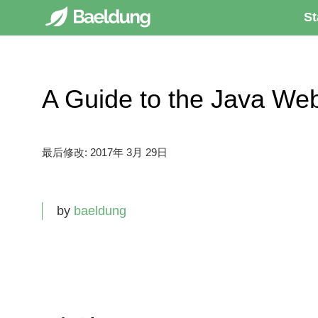
St
A Guide to the Java We
最后修改:
2017年 3月 29日
by
baeldung