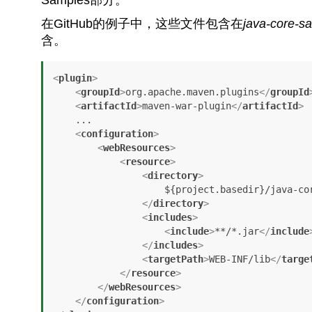
在GitHub的例子中，这些文件包含在
java-core-sa
含。
<
plugin
>
<
groupId
>
org.apache.maven.plugins
</
groupId
<
artifactId
>
maven-war-plugin
</
artifactId
>
    ...

<
configuration
>
<
webResources
>
<
resource
>
<
directory
>
                    ${project.basedir}/java-core-samples-lib/

</
directory
>
<
includes
>
<
include
>
**/*.jar
</
include
</
includes
>
<
targetPath
>
WEB-INF/lib
</
targe
</
resource
>
</
webResources
>
</
configuration
>