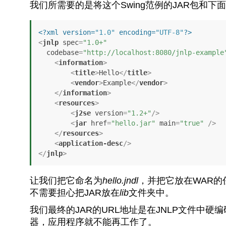
我们所需要的是将这个Swing范例的JAR包和下
<?xml version=
"1.0"
 encoding=
"UTF-8"
?>
<
jnlp
spec
=
"1.0+"
codebase
=
"http://localhost:8080/jnlp-example
<
information
>
<
title
>
Hello
</
title
>
<
vendor
>
Example
</
vendor
>
</
information
>
<
resources
>
<
j2se
version
=
"1.2+"
/>
<
jar
href
=
"hello.jar"
main
=
"true"
 />
</
resources
>
<
application-desc
/>
</
jnlp
>
让我们把它命名为
hello.jndl
，并把它放在WAR的
不需要担心把JAR放在
lib
文件夹中。
我们最终的JAR的URL地址是在JNLP文件中
器，应用程序就不能再工作了。