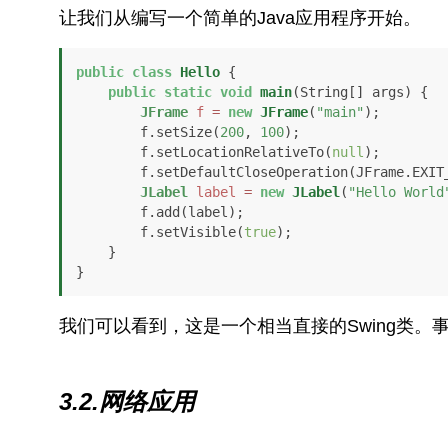
让我们从编写一个简单的Java应用程序开始。
public
class
Hello
 {

public
static
void
main
(String[] args)
 {

JFrame
f
=
new
JFrame
(
"main"
);

        f.setSize(
200
, 
100
);

        f.setLocationRelativeTo(
null
);

        f.setDefaultCloseOperation(JFrame.EXIT_ON_CLOSE);

JLabel
label
=
new
JLabel
(
"Hello World
        f.add(label);

        f.setVisible(
true
);

    }

}
我们可以看到，这是一个相当直接的Swing类。
3.2.网络应用