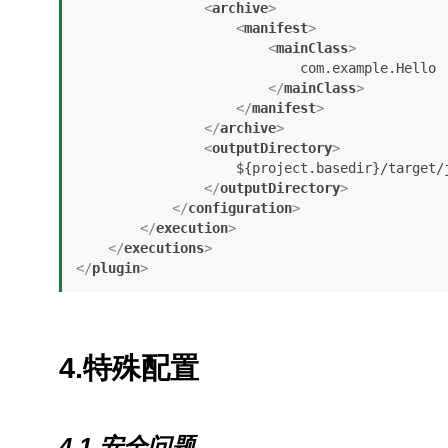
<
archive
>
<
manifest
>
<
mainClass
>
                            com.example.Hello

</
mainClass
>
</
manifest
>
</
archive
>
<
outputDirectory
>
                    ${project.basedir}/target/jws

</
outputDirectory
>
</
configuration
>
</
execution
>
</
executions
>
</
plugin
>
4.特殊配置
4.1.安全问题