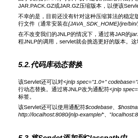
JAR.PACK.GZ或JAR.GZ压缩版本，以便该Se
不幸的是，目前还没有针对这种压缩算法的稳定版本的
行文件（通常安装在
{JAVA_SDK_HOME}/jre/bin/
在不改变我们的JNLP的情况下，通过将JAR的
jar
程JNLP的调用，servlet就会挑选更好的版
5.2.代码库动态替换
该Servlet还可以对
<jnlp spec=”1.0+” codebase=”h
行动态替换。通过将JNLP改为通配符
<jnlp spec
标签。
该Servlet还可以使用通配符
$codebase
、
$hostn
http://localhost:8080/jnlp-example/
“、”
localhost:
5.3.将Servlet添加到Classpath中