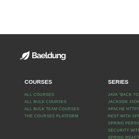
COURSES
SERIES
ALL COURSES
JAVA “BACK TO
ALL BULK COURSES
JACKSON JSON
ALL BULK TEAM COURSES
APACHE HTTPC
THE COURSES PLATFORM
REST WITH SP
SPRING PERSI
SECURITY WIT
SPRING REACT