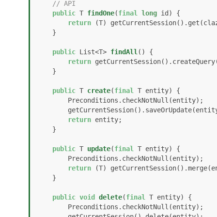
// API
public
 T 
findOne
(
final
long
 id)
 {

return
 (T) getCurrentSession().get(claz
    }

public
 List<T> 
findAll
()
 {

return
 getCurrentSession().createQuery
    }

public
 T 
create
(
final
 T entity)
 {

        Preconditions.checkNotNull(entity);

        getCurrentSession().saveOrUpdate(entity);

return
 entity;

    }

public
 T 
update
(
final
 T entity)
 {

        Preconditions.checkNotNull(entity);

return
 (T) getCurrentSession().merge(en
    }

public
void
delete
(
final
 T entity)
 {

        Preconditions.checkNotNull(entity);

        getCurrentSession().delete(entity);
