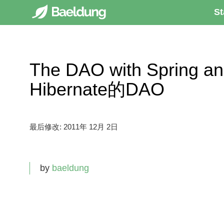
St
The DAO with Spring a
Hibernate的DAO
最后修改:
2011年 12月 2日
by
baeldung