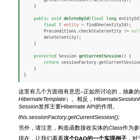
    }

public
void
deleteById
(
final
long
 entityId
final
T
entity
=
 findOne(entityId);

        Preconditions.checkState(entity != 
nul
        delete(entity);

    }

protected
 Session 
getCurrentSession
()
 {

return
 sessionFactory.getCurrentSession
    }

}
这里有几个方面很有意思–正如所讨论的，抽象的DA
HibernateTemplate
）。相反，Hibernate
Session
Session
发挥主要Hibernate API的作用。
this.sessionFactory.getCurrentSession();
另外，请注意，构造函数接收实体的
Class
作为参
现在，让我们看看
这个DAO的一个实现例子
，对