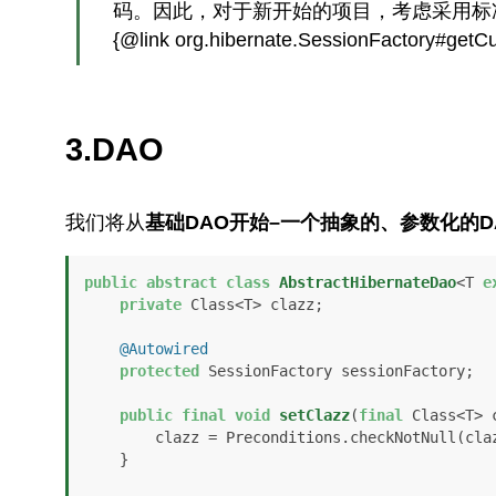
码。因此，对于新开始的项目，考虑采用标准的
{@link org.hibernate.SessionFactory#getC
3.DAO
我们将从
基础DAO开始–一个抽象的、参数化的D
public
abstract
class
AbstractHibernateDao
<T 
e
private
 Class<T> clazz;

@Autowired
protected
 SessionFactory sessionFactory;

public
final
void
setClazz
(
final
 Class<T> 
        clazz = Preconditions.checkNotNull(clazzToSet);

    }
