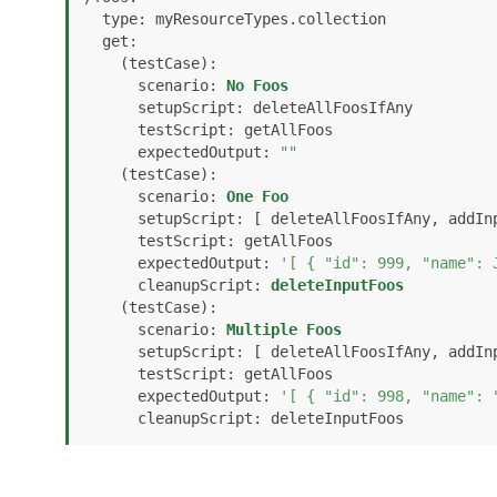
type
: myResourceTypes.
collection
get
:

    (testCase):

scenario
: 
No
Foos
setupScript
: deleteAllFoosIfAny

testScript
: getAllFoos

expectedOutput
: 
""
    (testCase):

scenario
: 
One
Foo
setupScript
: [ deleteAllFoosIfAny, addInp
testScript
: getAllFoos

expectedOutput
: 
'[ { "id": 999, "name": 
cleanupScript
: 
deleteInputFoos
    (testCase):

scenario
: 
Multiple
Foos
setupScript
: [ deleteAllFoosIfAny, addInp
testScript
: getAllFoos

expectedOutput
: 
'[ { "id": 998, "name": 
cleanupScript