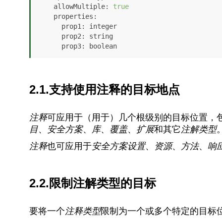
allowMultiple
: 
true
properties
:

prop1
: integer

prop2
: string

prop3
: boolean
2.1.支持使用注释的目标地点
注释
可应用于（用于）几个根级别的目标位置，包
目
、
安全方案
、
库
、
覆盖
、
扩展
和其它
注解类型
注释
也可应用于
安全方案设置
、
资源
、
方法
、
响
2.2.限制注解类型的目标
要将一个
注释类型
限制为一个或多个特定的目标