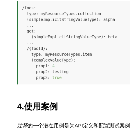
/
foos
:

type
: myResourceTypes.
collection
  (simpleImplicitStringValueType): alpha

  ...

get
:

    (simpleExplicitStringValueType): beta

  ...

  /{fooId}:

type
: myResourceTypes.
item
    (complexValueType):

prop1
: 
4
prop2
: testing

prop3
: 
true
4.使用案例
注释
的一个潜在用例是为API定义和配置测试案