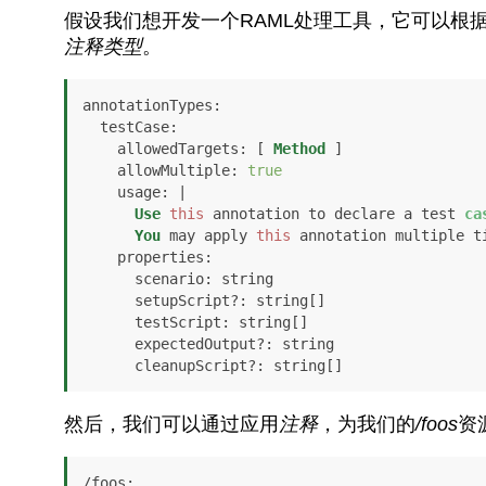
假设我们想开发一个RAML处理工具，它可以根
注释类型
。
annotationTypes
:

testCase
:

allowedTargets
: [ 
Method
 ]

allowMultiple
: 
true
usage
: |

Use
this
 annotation to declare a test 
ca
You
 may apply 
this
 annotation multiple ti
properties
:

scenario
: string

      setupScript?: string[]

testScript
: string[]

      expectedOutput?: string

      cleanupScript?: string[]
然后，我们可以通过应用
注释
，为我们的
/foos
资
/
foos
:
