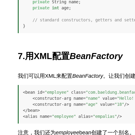
private
 String name;

private
int
 age;

// standard constructors, getters and sett
}
7.用XML配置
BeanFactory
我们可以用XML来配置
BeanFactory
。让我们创
<bean id=
"employee"
 class=
"com.baeldung.beanfa
    <constructor-arg name=
"name"
 value=
"Hello!
    <constructor-arg name=
"age"
 value=
"18"
/>

</bean>    

<alias name=
"employee"
 alias=
"empalias"
/>
注意，我们还为
employee
bean创建了一个别名。