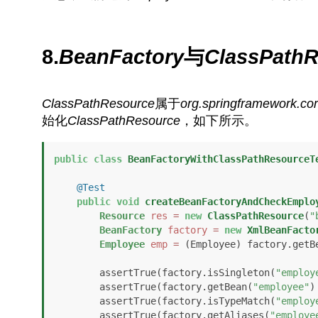
8.
BeanFactory
与
ClassPathR
ClassPathResource
属于
org.springframework.cor
始化
ClassPathResource
，如下所示。
public
class
BeanFactoryWithClassPathResourceT
@Test
public
void
createBeanFactoryAndCheckEmplo
Resource
res
=
new
ClassPathResource
(
"
BeanFactory
factory
=
new
XmlBeanFacto
Employee
emp
=
 (Employee) factory.getB
        assertTrue(factory.isSingleton(
"employ
        assertTrue(factory.getBean(
"employee"
)
        assertTrue(factory.isTypeMatch(
"employ
        assertTrue(factory.getAliases(
"employe