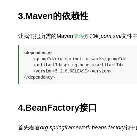
3.Maven的依赖性
让我们把所需的Maven
依赖
添加到
pom.xml
文件中。
<
dependency
>
<
groupId
>
org.springframework
</
groupId
>
<
artifactId
>
spring-beans
</
artifactId
>
<
version
>
5.2.8.RELEASE
</
version
>
</
dependency
>
4.BeanFactory接口
首先看看
org.springframework.beans.factory
包中