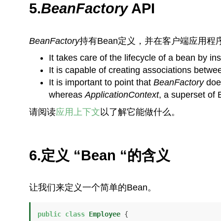
5.
BeanFactory
API
BeanFactory
持有Bean定义，并在客户端应用程
It takes care of the lifecycle of a bean by i
It is capable of creating associations betwe
It is important to point that
BeanFactory
does
whereas
ApplicationContext
, a superset of
请阅读
应用上下文
以了解它能做什么。
6.定义 “Bean “的含义
让我们来定义一个简单的Bean。
public
class
Employee
 {
