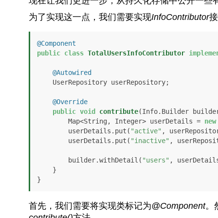
现在让我们更进一步，从持久化存储中公开一些
为了实现这一点，我们需要实现
InfoContributor
接
@Component
public
class
TotalUsersInfoContributor
impleme
@Autowired
    UserRepository userRepository;

@Override
public
void
contribute
(Info.Builder builde
        Map<String, Integer> userDetails = 
new
        userDetails.put(
"active"
, userReposito
        userDetails.put(
"inactive"
, userReposi
        builder.withDetail(
"users"
, userDetails
    }

}
首先，我们需要将实现类标记为
@Component
。
contribute()
方法。