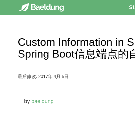
St
Custom Information in S
Spring Boot信息端
最后修改:
2017年 4月 5日
by
baeldung