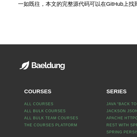
一如既往，本文的完整源代码可以在GitHub上找
COURSES
SERIES
ALL COURSES
JAVA “BACK TO
ALL BULK COURSES
JACKSON JSON
ALL BULK TEAM COURSES
APACHE HTTPC
THE COURSES PLATFORM
REST WITH SP
SPRING PERSI