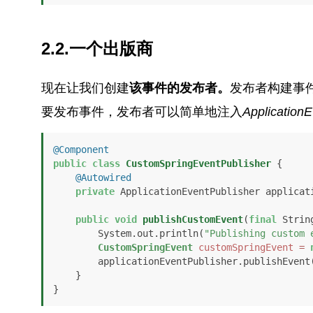
2.2.一个出版商
现在让我们创建
该事件的发布者。
发布者构建事
要发布事件，发布者可以简单地注入
ApplicationE
@Component
public
class
CustomSpringEventPublisher
 {

@Autowired
private
 ApplicationEventPublisher applicati
public
void
publishCustomEvent
(
final
 Strin
        System.out.println(
"Publishing custom 
CustomSpringEvent
customSpringEvent
=
        applicationEventPublisher.publishEvent(customSpringEvent);

    }

}