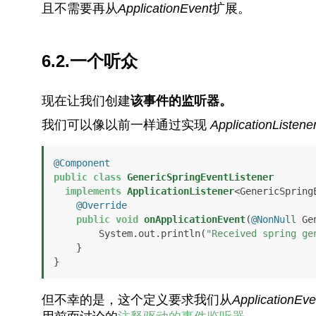
且不需要再从
ApplicationEvent
扩展。
6.2.一个听众
现在让我们创建
该事件的监听器。
我们可以像以前一样通过实现
ApplicationListene
@Component
public
class
GenericSpringEventListener
implements
ApplicationListener
<GenericSpringE
@Override
public
void
onApplicationEvent
(
@NonNull
 Ge
        System.out.println(
"Received spring ge
    }

}
但不幸的是，这个定义要求我们从
ApplicationEve