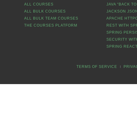
ALL COURSES
JAVA “BACK TO
ALL BULK COURSES
JACKSON JSON
ALL BULK TEAM COURSES
APACHE HTTPC
THE COURSES PLATFORM
REST WITH SP
SPRING PERSI
SECURITY WIT
SPRING REACT
TERMS OF SERVICE
PRIVA