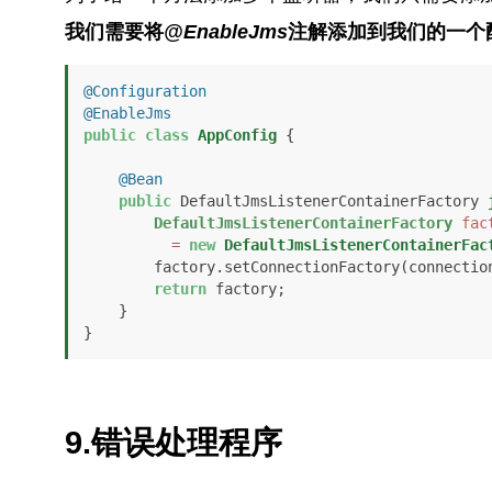
我们需要将
@EnableJms
注解添加到我们的一个
@Configuration
@EnableJms
public
class
AppConfig
 {

@Bean
public
 DefaultJmsListenerContainerFactory 
DefaultJmsListenerContainerFactory
fac
=
new
DefaultJmsListenerContainerFac
        factory.setConnectionFactory(connectionFactory());

return
 factory;

    }

}
9.错误处理程序