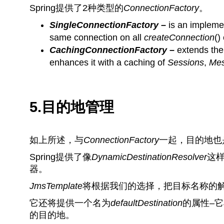
Spring提供了2种类型的
ConnectionFactory
。
SingleConnectionFactory –
is an impleme
same connection on all
createConnection
()
CachingConnectionFactory
–
extends the 
enhances it with a caching of
Sessions
,
Mes
5.目的地管理
如上所述，与
ConnectionFactory
一起，目的地也
Spring提供了像
DynamicDestinationResolver
这
器。
JmsTemplate
将根据我们的选择，把目标名称的
它还将提供一个名为
defaultDestination
的属性–
的目的地。