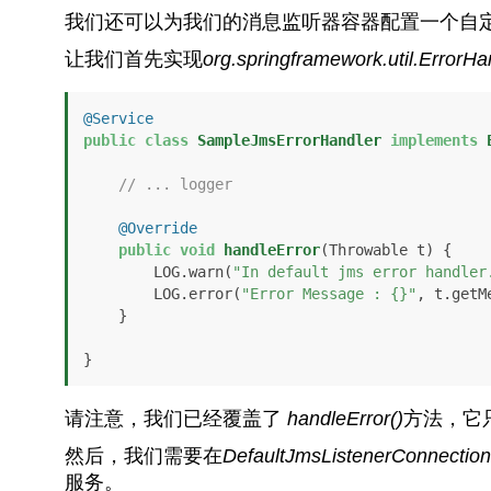
我们还可以为我们的消息监听器容器配置一个自
让我们首先实现
org.springframework.util.ErrorHa
@Service
public
class
SampleJmsErrorHandler
implements
// ... logger
@Override
public
void
handleError
(Throwable t)
 {

        LOG.warn(
"In default jms error handler
        LOG.error(
"Error Message : {}"
, t.getM
    }

}
请注意，我们已经覆盖了
handleError()
方法，它
然后，我们需要在
DefaultJmsListenerConnectio
服务。