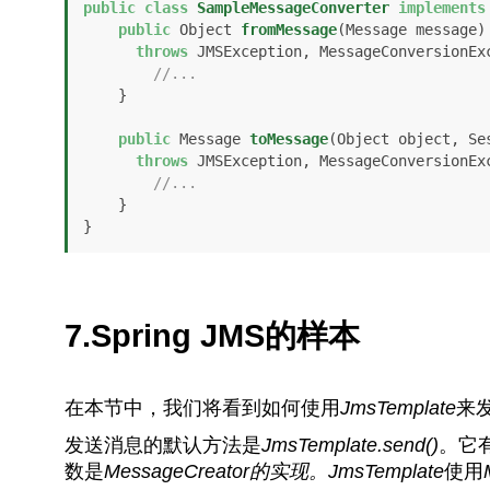
public
class
SampleMessageConverter
implements
public
 Object 
fromMessage
(Message message)
throws
 JMSException, MessageConversionExc
//...
    }

public
 Message 
toMessage
(Object object, Se
throws
 JMSException, MessageConversionExc
//...
    }

}
7.Spring JMS的样本
在本节中，我们将看到如何使用
JmsTemplate
来
发送消息的默认方法是
JmsTemplate.send()
。它
数是
MessageCreator的实现。JmsTemplate
使用