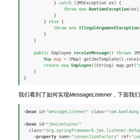
            } 
catch
 (JMSException ex) {

throw
new
RuntimeException
(ex);
            }

        } 
else
 {

throw
new
IllegalArgumentException
        }

    }

public
 Employee 
receiveMessage
()
throws
 JM
Map
map
=
 (Map) getJmsTemplate().receiv
return
new
Employee
((String) map.get(
"
    }

}
我们看到了如何实现
MessageListener
，下面我们
<
bean
id
=
"messageListener"
class
=
"com.baeldung
<
bean
id
=
"jmsContainer"
class
=
"org.springframework.jms.listener.Defa
<
property
name
=
"connectionFactory"
ref
=
"co