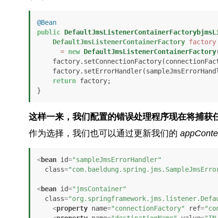
@Bean
public
DefaultJmsListenerContainerFactorybjmsL
DefaultJmsListenerContainerFactory
factory
=
new
DefaultJmsListenerContainerFactory
    factory.setConnectionFactory(connectionFactory());

    factory.setErrorHandler(sampleJmsErrorHandler);

return
 factory;

}
这样一来，我们配置的错误处理程序现在将捕获
作为选择，我们也可以通过更新我们的
appConte
<
bean
id
=
"sampleJmsErrorHandler"
class
=
"com.baeldung.spring.jms.SampleJmsErro
<
bean
id
=
"jmsContainer"
class
=
"org.springframework.jms.listener.Defa
<
property
name
=
"connectionFactory"
ref
=
"co