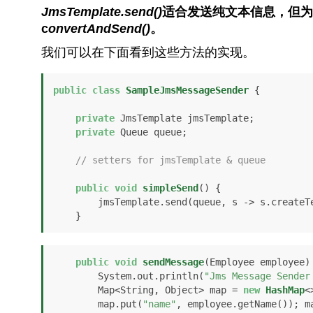
JmsTemplate.send()
适合发送纯文本信息，但为
c
onvertAndSend()
。
我们可以在下面看到这些方法的实现。
public
class
SampleJmsMessageSender
 {

private
 JmsTemplate jmsTemplate;

private
 Queue queue;

// setters for jmsTemplate & queue
public
void
simpleSend
()
 {

        jmsTemplate.send(queue, s -> s.creat
    }
public
void
sendMessage
(Employee employee)
        System.out.println(
"Jms Message Sender
        Map<String, Object> map = 
new
HashMap
<
        map.put(
"name"
, employee.getName()); m