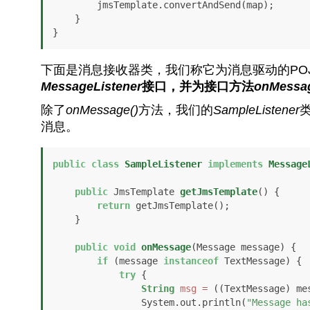
        jmsTemplate.convertAndSend(map); 

    }

}
下面是消息接收器类，我们称它为消息驱动的POJ
MessageListener
接口，并为接口方法
onMes
除了
onMessage()
方法，我们的
SampleListener
消息。
public
class
SampleListener
implements
Message
public
 JmsTemplate 
getJmsTemplate
()
 {

return
 getJmsTemplate();

    }

public
void
onMessage
(Message message)
 {

if
 (message 
instanceof
 TextMessage) {

try
 {

String
msg
=
 ((TextMessage) mes
                System.out.println(
"Message ha