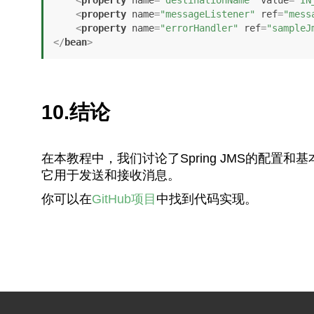
<
property
name
=
"destinationName"
value
=
"IN
<
property
name
=
"messageListener"
ref
=
"mess
<
property
name
=
"errorHandler"
ref
=
"sampleJ
</
bean
>
10.结论
在本教程中，我们讨论了Spring JMS的配置和基
它用于发送和接收消息。
你可以在
GitHub项目
中找到代码实现。