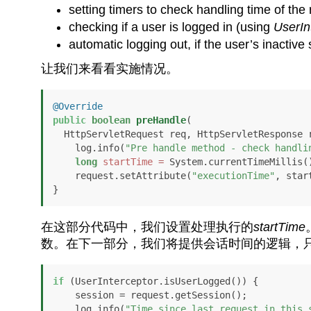
setting timers to check handling time of the
checking if a user is logged in (using
UserIn
automatic logging out, if the user’s inacti
让我们来看看实施情况。
@Override
public
boolean
preHandle
(

  HttpServletRequest req, HttpServletResponse
    log.info(
"Pre handle method - check handli
long
startTime
=
 System.currentTimeMillis()
    request.setAttribute(
"executionTime"
, start
在这部分代码中，我们设置处理执行的
startTime
数。在下一部分，我们将提供会话时间的逻辑，只
if
 (UserInterceptor.isUserLogged()) {

    session = request.getSession();

    log.info(
"Time since last request in this 