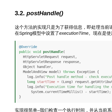
3.2.
postHandle()
这个方法的实现只是为了获得信息，即处理当前
在Spring模型中设置了
executionTime
。现在是使
@Override
public
void
postHandle
(

  HttpServletRequest request, 

  HttpServletResponse response,

  Object handler, 

  ModelAndView model)
throws
 Exception {

    log.info(
"Post handle method - check execu
long
startTime
=
 (Long) request.getAttribu
    log.info(
"Execution time for handling the 
      System.currentTimeMillis() - startTime);

}
实现很简单–我们检查一个执行时间，并从当前