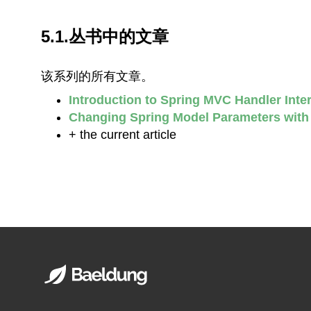
5.1.丛书中的文章
该系列的所有文章。
Introduction to Spring MVC Handler Inte
Changing Spring Model Parameters with 
+ the current article