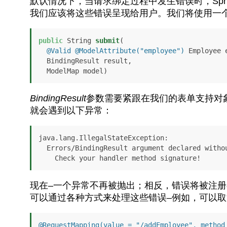
默认情况下，当请求绑定过程中发生错误时，Spr
我们应该将这些错误呈现给用户。我们将使用一
public
 String 
submit
(

@Valid
@ModelAttribute("employee")
 Employee e
  BindingResult result,

  ModelMap model)
BindingResult
参数需要紧跟在我们的表单支持对
就会遇到以下异常：
java.lang.IllegalStateException: 

  Errors/BindingResult argument declared without preceding model attribute. 

    Check your handler method signature!
现在–一个异常不再被抛出；相反，错误
将被注册
可以通过各种方式来处理这些错误–例如，可以
@RequestMapping(value = "/addEmployee", method