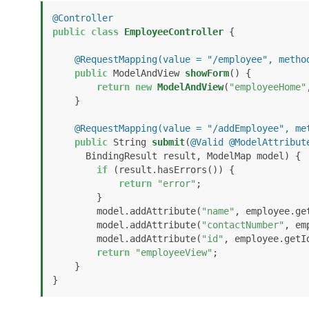
@Controller
public
class
EmployeeController
 {

@RequestMapping(value = "/employee", metho
public
 ModelAndView 
showForm
()
 {

return
new
ModelAndView
(
"employeeHome"
    }

@RequestMapping(value = "/addEmployee", me
public
 String 
submit
(
@Valid
@ModelAttribut
      BindingResult result, ModelMap model)
 {

if
 (result.hasErrors()) {

return
"error"
;

        }

        model.addAttribute(
"name"
, employee.get
        model.addAttribute(
"contactNumber"
, em
        model.addAttribute(
"id"
, employee.getId
return
"employeeView"
;

    }

}