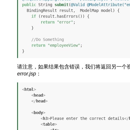
public
 String 
submit
(
@Valid
@ModelAttribute("e
  BindingResult result,  ModelMap model)
 {

if
 (result.hasErrors()) {

return
"error"
;

    }

//Do Something
return
"employeeView"
;

}
请注意，如果结果包含错误，我们将返回另一个
error.jsp
：
<
html
>
<
head
>
</
head
>
<
body
>
<
h3
>
Please enter the correct details
</
<
table
>
<
tr
>