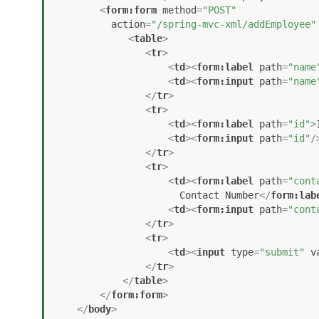
<
form:form
method
=
"POST"
action
=
"/spring-mvc-xml/addEmployee"
<
table
>
<
tr
>
<
td
>
<
form:label
path
=
"name
<
td
>
<
form:input
path
=
"name
</
tr
>
<
tr
>
<
td
>
<
form:label
path
=
"id"
>
<
td
>
<
form:input
path
=
"id"
/
</
tr
>
<
tr
>
<
td
>
<
form:label
path
=
"cont
                      Contact Number
</
form:lab
<
td
>
<
form:input
path
=
"cont
</
tr
>
<
tr
>
<
td
>
<
input
type
=
"submit"
v
</
tr
>
</
table
>
</
form:form
>
</
body
>