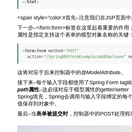
</
html
>
<span style=”color:#首先–注意我们在JSP
下一步–
<form:form>
标签在这里起着重要的作用；
属性是指定支持这个表单的模型对象名称的关键
<
form:form
method
=
"POST"
action
=
"/SpringMVCFormExample/addEmployee"
m
这将对应于后来控制器中的
@ModelAttribute
。
接下来–每个输入字段都使用了Spring Form tag
path
属性
–这必须对应于模型属性的getter/set
Spring填充，Spring会调用与输入字段绑定的
值保存到对象中。
最后–当
表单被提交时
，控制器中的POST处理