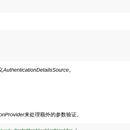
义
AuthenticationDetailsSource
。
ionProvider
来处理额外的参数验证。