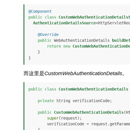
@Component
public
class
CustomWebAuthenticationDetails
AuthenticationDetailsSource
<HttpServletReq
@Override
public
 WebAuthenticationDetails 
buildDe
return
new
CustomWebAuthenticationD
    }

}
而这里是
CustomWebAuthenticationDetails
。
public
class
CustomWebAuthenticationDetails
private
 String verificationCode;

public
CustomWebAuthenticationDetails
(H
super
(request);

        verificationCode = request.getPara
    }
