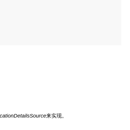
cationDetailsSource
来实现。