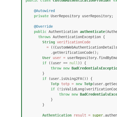
public
class
CustomAuthenticationProvider
e
@Autowired
private
 UserRepository userRepository;

@Override
public
 Authentication 
authenticate
(Auth
throws
 AuthenticationException {

String
verificationCode
=
 ((CustomWebAuthenticationDetails
            .getVerificationCode();

User
user
=
 userRepository.findByEma
if
 ((user == 
null
)) {

throw
new
BadCredentialsExcepti
        }

if
 (user.isUsing2FA()) {

Totp
totp
=
new
Totp
(user.getSec
if
 (!isValidLong(verificationCod
throw
new
BadCredentialsExc
            }

        }

Authentication
result
=
super
.authen