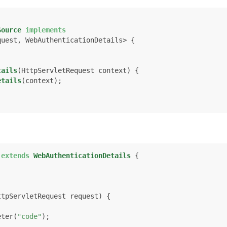
Source
implements
uest, WebAuthenticationDetails> {

tails
(HttpServletRequest context)
 {

etails
(context);

extends
WebAuthenticationDetails
 {

ttpServletRequest request)
 {

meter(
"code"
);
