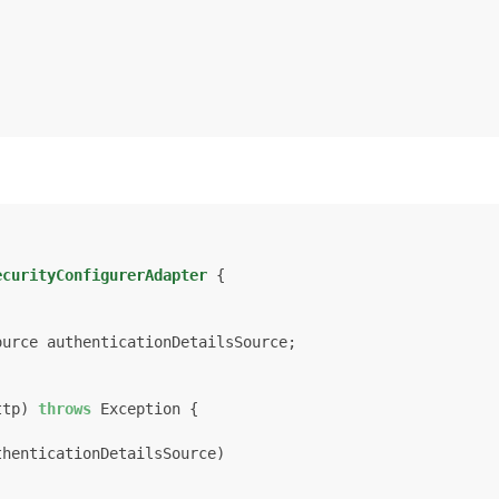
ecurityConfigurerAdapter
 {

urce authenticationDetailsSource;

ttp)
throws
 Exception {
