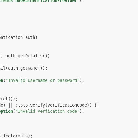
xtends
DaoAuthenticationProvider
 {

entication auth)
) auth.getDetails())

il(auth.getName());

on
(
"Invalid username or password"
);

ret());

e) || !totp.verify(verificationCode)) {

eption
(
"Invalid verfication code"
);

ticate(auth);
