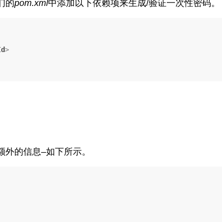
们的
pom.xml
中添加以下依赖项来生成/验证一次性密码。
Id
>
额外的信息–如下所示。