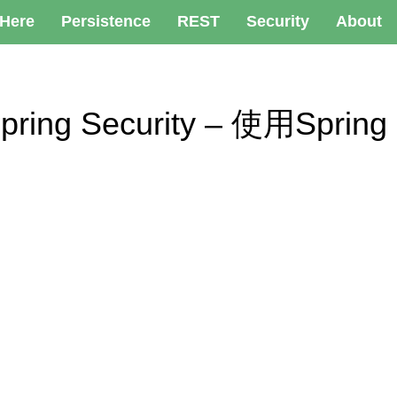
 Here
Persistence
REST
Security
About
h Spring Security – 使用Sp