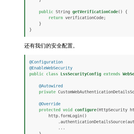
public
 String 
getVerificationCode
()
 {

return
 verificationCode;

    }

}
还有我们的安全配置。
@Configuration
@EnableWebSecurity
public
class
LssSecurityConfig
extends
WebS
@Autowired
private
 CustomWebAuthenticationDetailsSo
@Override
protected
void
configure
(HttpSecurity h
        http.formLogin()

            .authenticationDetailsSource(authenticationDetailsSource)

            ...

    } 
