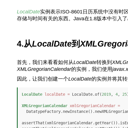
LocalDate
实例表示ISO-8601日历系统中没有
存储与时间有关的东西。Java在1.8版本中引入了
4.从
LocalDate
到
XMLGregori
首先，我们来看看如何从
LocalDate
转换到
XMLGr
XMLGregorianCalendar
的实例，我们使用
javax.
因此，让我们创建一个
LocalDate
的实例并将其转
LocalDate
localDate
=
 LocalDate.of(
2019
, 
4
, 
25
XMLGregorianCalendar
xmlGregorianCalendar
=
  DatatypeFactory.newInstance().newXMLGregorianCalendar(localDate.toString());

assertThat(xmlGregorianCalendar.getYear()).isEq