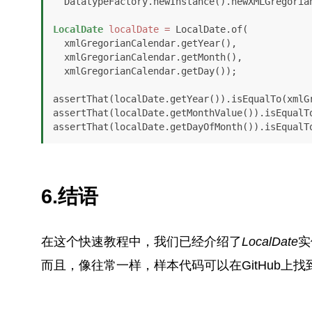
  DatatypeFactory.newInstance().newXMLGregoria
LocalDate
localDate
=
 LocalDate.of(

  xmlGregorianCalendar.getYear(), 

  xmlGregorianCalendar.getMonth(), 

  xmlGregorianCalendar.getDay());

assertThat(localDate.getYear()).isEqualTo(xmlGr
assertThat(localDate.getMonthValue()).isEqualTo
6.结语
在这个快速教程中，我们已经介绍了
LocalDate
实
而且，像往常一样，样本代码可以在GitHub上找