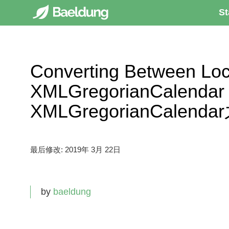
St
Converting Between Loc
XMLGregorianCalendar
XMLGregorianCale
最后修改:
2019年 3月 22日
by
baeldung