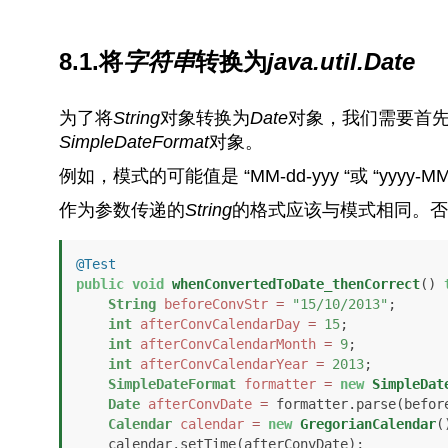
8.1.将
字符串
转换为
java.util.Date
为了将
String
对象转换为
Date
对象，我们需要首
SimpleDateFormat
对象。
例如，模式的可能值是 “MM-dd-yyy “或 “yyyy
作为参数传递的
String
的格式应该与模式相同。否
@Test
public
void
whenConvertedToDate_thenCorrect
()
String
beforeConvStr
=
"15/10/2013"
;

int
afterConvCalendarDay
=
15
;

int
afterConvCalendarMonth
=
9
;

int
afterConvCalendarYear
=
2013
;

SimpleDateFormat
formatter
=
new
SimpleDat
Date
afterConvDate
=
 formatter.parse(before
Calendar
calendar
=
new
GregorianCalendar
()
    calendar.setTime(afterConvDate);
