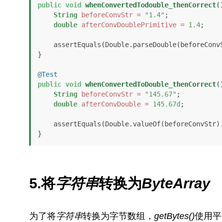
public
void
whenConvertedTodouble_thenCorrect
(
String
beforeConvStr
=
"1.4"
;

double
afterConvDoublePrimitive
=
1.4
;

    assertEquals(Double.parseDouble(beforeCo
}

@Test
public
void
whenConvertedToDouble_thenCorrect
(
String
beforeConvStr
=
"145.67"
;

double
afterConvDouble
=
145.67d
;

    assertEquals(Double.valueOf(beforeConvStr
}
5.将
字符串
转换为
ByteArray
为了将
字符串
转换为字节数组，
getBytes()
使用平