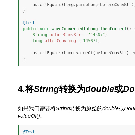
    assertEquals(Long.parseLong(beforeConvStr), afterConvLongPrimitive);

}

@Test
public
void
whenConvertedToLong_thenCorrect
()
 {
String
beforeConvStr
=
"14567"
;

Long
afterConvLong
=
14567l
;

    assertEquals(Long.valueOf(beforeConvStr).
}
4.将
String
转换为
double
或
Do
如果我们需要将
String
转换为原始的
double
或
Dou
valueOf()
。
@Test