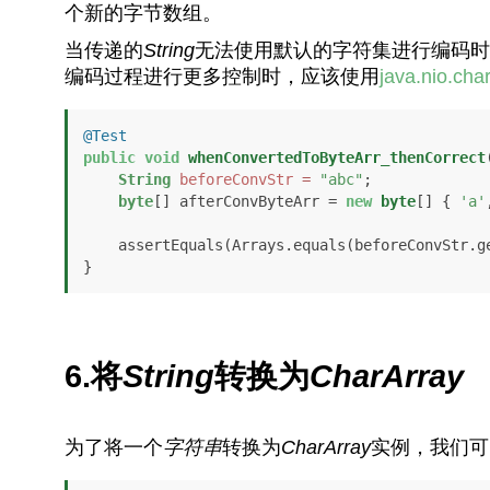
个新的字节数组。
当传递的
String
无法使用默认的字符集进行编码时
编码过程进行更多控制时，应该使用
java.nio.cha
@Test
public
void
whenConvertedToByteArr_thenCorrect
String
beforeConvStr
=
"abc"
;

byte
[] afterConvByteArr = 
new
byte
[] { 
'a'
    assertEquals(Arrays.equals(beforeConvStr
}
6.将
String
转换为
CharArray
为了将一个
字符串
转换为
CharArray
实例，我们可