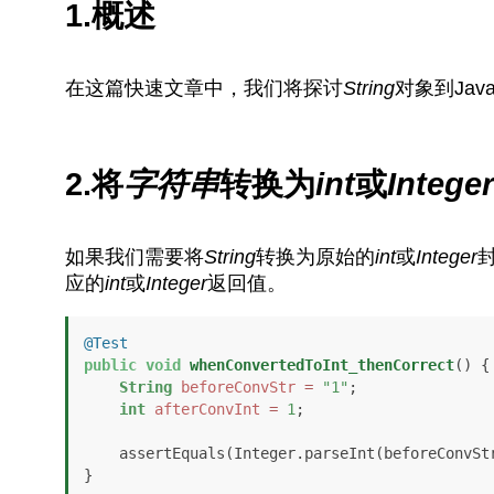
1.概述
在这篇快速文章中，我们将探讨
String
对象到Ja
2.将
字符串
转换为
int
或
Integer
如果我们需要将
String
转换为原始的
int
或
Integer
应的
int
或
Integer
返回值。
@Test
public
void
whenConvertedToInt_thenCorrect
()
 {

String
beforeConvStr
=
"1"
;

int
afterConvInt
=
1
;

    assertEquals(Integer.parseInt(beforeConvStr), afterConvInt);

}
