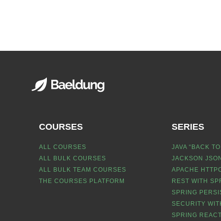
COURSES
SERIES
ALL COURSES
JAVA “BACK TO
ALL BULK COURSES
JACKSON JSON
ALL BULK TEAM COURSES
APACHE HTTPC
THE COURSES PLATFORM
REST WITH SP
SPRING PERSI
SECURITY WIT
SPRING REACT