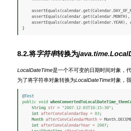
    assertEquals(calendar.get(Calendar.DAY_OF_MONTH), afterConvCalendarDay);

    assertEquals(calendar.get(Calendar.MONTH), afterConvCalendarMonth);

    assertEquals(calendar.get(Calendar.YEAR), afterConvCalendarYear);

}
8.2.将
字符串
转换为
java.time.Loca
LocalDateTime
是一个不可变的日期时间对象，代表
为了将字符串对象转换为
LocalDateTime
对象，
@Test
public
void
whenConvertedToLocalDateTime_thenC
String
str
=
"2007-12-03T10:15:30"
;

int
afterConvCalendarDay
=
03
;

Month
afterConvCalendarMonth
=
 Month.DECEMB
int
afterConvCalendarYear
=
2007
;

LocalDateTime
afterConvDate