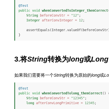
@Test
public
void
whenConvertedToInteger_thenCorrect
String
beforeConvStr
=
"12"
;

Integer
afterConvInteger
=
12
;

    assertEquals(Integer.valueOf(beforeConvS
}
3.将
String
转换为
long
或
Long
如果我们需要将一个
String
转换为原始的
long
或
Lo
@Test
public
void
whenConvertedTolong_thenCorrect
()
 {
String
beforeConvStr
=
"12345"
;

long
afterConvLongPrimitive
=
12345
;
