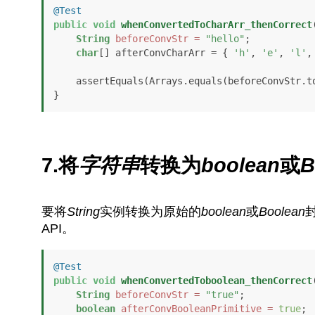
@Test
public
void
whenConvertedToCharArr_thenCorrect
String
beforeConvStr
=
"hello"
;

char
[] afterConvCharArr = { 
'h'
, 
'e'
, 
'l'
,
    assertEquals(Arrays.equals(beforeConvStr
}
7.将
字符串
转换为
boolean
或
B
要将
String
实例转换为原始的
boolean
或
Boolean
API。
@Test
public
void
whenConvertedToboolean_thenCorrect
String
beforeConvStr
=
"true"
;

boolean
afterConvBooleanPrimitive
=
true
;
