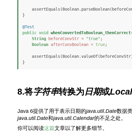
    assertEquals(Boolean.parseBoolean(beforeConvStr), afterConvBooleanPrimitive);

}

@Test
public
void
whenConvertedToBoolean_thenCorrect
String
beforeConvStr
=
"true"
;

Boolean
afterConvBoolean
=
true
;

    assertEquals(Boolean.valueOf(beforeConvStr), afterConvBoolean);

}
8.将
字符串
转换为
日期
或
Loca
Java 6提供了用于表示日期的
java.util.Date
数据类
java.util.Date
和
java.util.Calendar
的不足之处。
你可以阅读
这篇
文章以了解更多细节。