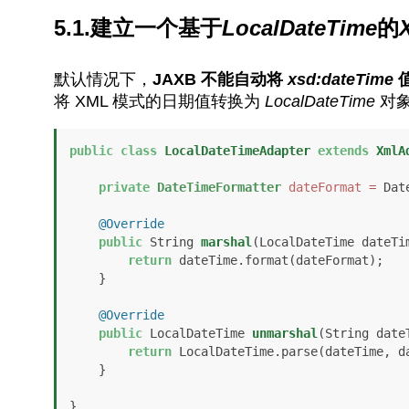
5.1.建立一个基于
LocalDateTime
的
默认情况下，
JAXB 不能自动将
xsd:dateTime
将 XML 模式的日期值转换为
LocalDateTime
对
public
class
LocalDateTimeAdapter
extends
XmlA
private
DateTimeFormatter
dateFormat
=
 Dat
@Override
public
 String 
marshal
(LocalDateTime dateTi
return
 dateTime.format(dateFormat);

    }

@Override
public
 LocalDateTime 
unmarshal
(String date
return
 LocalDateTime.parse(dateTime, da
    }

}