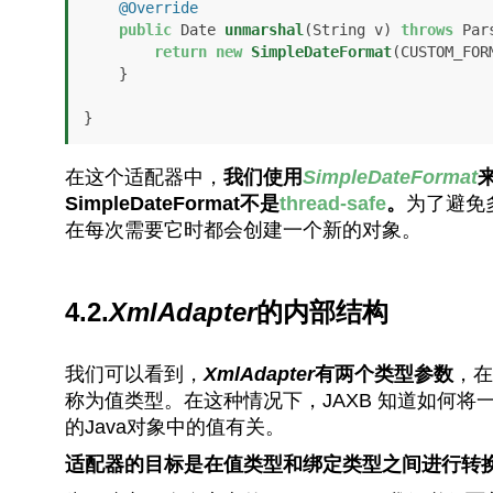
@Override
public
 Date 
unmarshal
(String v)
throws
 Par
return
new
SimpleDateFormat
(CUSTOM_FOR
    }

}
在这个适配器中，
我们使用
SimpleDateFormat
SimpleDateFormat不是
thread-safe
。
为了避免
在每次需要它时都会创建一个新的对象。
4.2.
XmlAdapter
的内部结构
我们可以看到，
XmlAdapter
有两个类型参数
，在
称为值类型。在这种情况下，JAXB 知道如何将一
的Java对象中的值有关。
适配器的目标是在值类型和绑定类型之间进行转换