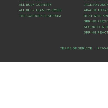
ALL BULK COURSES
JACKSON JSON
ALL BULK TEAM COURSES
APACHE HTTPC
THE COURSES PLATFORM
REST WITH SP
SPRING PERSI
SECURITY WIT
SPRING REACT
TERMS OF SERVICE
PRIVA