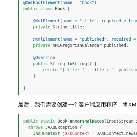
@XmlRootElement(name = "book")
public
class
Book
 {

@XmlElement(name = "title", required = tru
private
 String title;

@XmlElement(name = "published", required =
private
 XMLGregorianCalendar published;

@Override
public
 String 
toString
()
 {

return
"[title: "
 + title + 
"; publish
    }

}
最后，我们需要创建一个客户端应用程序，将XML数
public
static
 Book 
unmarshalDates
(InputStream 
throws
 JAXBException {

JAXBContext
jaxbContext
=
 JAXBContext.newI