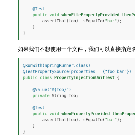
@Test
public
void
whenFilePropertyProvided_thenP
        assertThat(foo).isEqualTo(
"bar"
);

    }

}
如果我们不想使用一个文件，我们可以直接指定
@RunWith(SpringRunner.class)
@TestPropertySource(properties = {"foo=bar"})
public
class
PropertyInjectionUnitTest
 {

@Value("${foo}")
private
 String foo;

@Test
public
void
whenPropertyProvided_thenPrope
        assertThat(foo).isEqualTo(
"bar"
);

    }

}