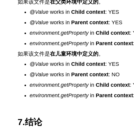
如果该文件是
在父类环境中定义的
。
@Value
works in
Child context
: YES
@Value
works in
Parent context
: YES
environment.getProperty
in
Child context
:
environment.getProperty
in
Parent context
如果该文件是
在儿童环境中定义的
。
@Value
works in
Child context
: YES
@Value
works in
Parent context
: NO
environment.getProperty
in
Child context
:
environment.getProperty
in
Parent context
7.结论