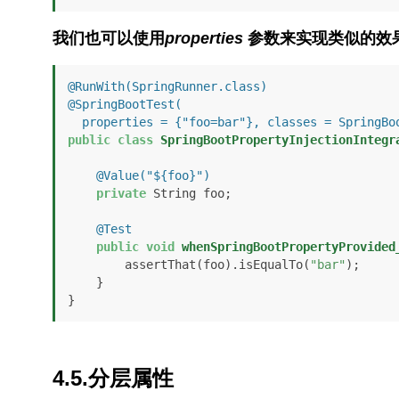
我们也可以使用
properties
参数来实现类似的效
@RunWith(SpringRunner.class)
@SpringBootTest(

  properties = {"foo=bar"}, classes = SpringB
public
class
SpringBootPropertyInjectionIntegr
@Value("${foo}")
private
 String foo;

@Test
public
void
whenSpringBootPropertyProvided
        assertThat(foo).isEqualTo(
"bar"
);

    }

}
4.5.分层属性