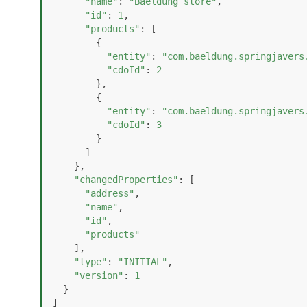
"name"
: 
"Baeldung store"
,

"id"
: 
1
,

"products"
: [

        {

"entity"
: 
"com.baeldung.springjavers
"cdoId"
: 
2
        },

        {

"entity"
: 
"com.baeldung.springjavers
"cdoId"
: 
3
        }

      ]

    },

"changedProperties"
: [

"address"
,

"name"
,

"id"
,

"products"
    ],

"type"
: 
"INITIAL"
,

"version"
: 
1
  }

]