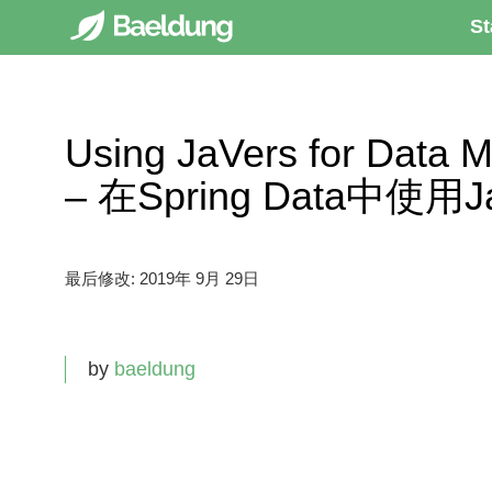
St
Using JaVers for Data M
– 在Spring Data中
最后修改:
2019年 9月 29日
by
baeldung