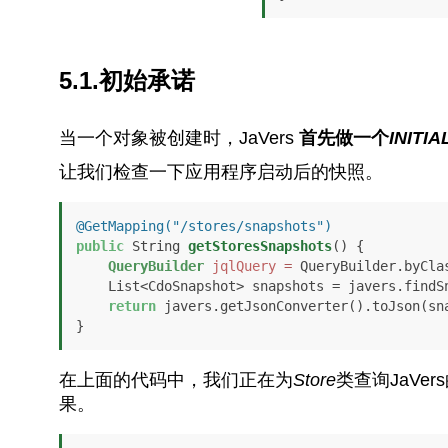
5.1.初始承诺
当一个对象被创建时，JaVers
首先做一个
INITIA
让我们检查一下应用程序启动后的快照。
@GetMapping("/stores/snapshots")
public
 String 
getStoresSnapshots
()
 {

QueryBuilder
jqlQuery
=
 QueryBuilder.byClas
    List<CdoSnapshot> snapshots = javers.findSnapshots(jqlQuery.build());

return
 javers.getJsonConverter().toJson(sna
}
在上面的代码中，我们正在为
Store
类查询JaV
果。