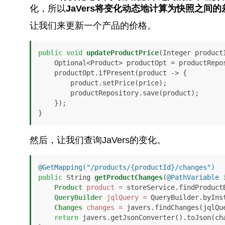
化，所以
JaVers将变化动态地计算为快照之间的
让我们来更新一个产品的价格。
public
void
updateProductPrice
(Integer product
    Optional<Product> productOpt = productRepository.findById(productId);

    productOpt.ifPresent(product -> {

        product.setPrice(price);

        productRepository.save(product);

    });

}
然后，让我们查询JaVers的变化。
@GetMapping("/products/{productId}/changes")
public
 String 
getProductChanges
(
@PathVariable
Product
product
=
 storeService.findProductB
QueryBuilder
jqlQuery
=
 QueryBuilder.byInst
Changes
changes
=
 javers.findChanges(jqlQue
return
 javers.getJsonConverter().toJson(cha