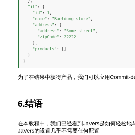
  },

"it"
: {

"id"
: 
1
,

"name"
: 
"Baeldung store"
,

"address"
: {

"address"
: 
"Some street"
,

"zipCode"
: 
22222
    },

"products"
: []

  }

}
为了在结果中获得产品，我们可以应用Commit-d
6.结语
在本教程中，我们已经看到JaVers是如何轻松地与Spr
JaVers的设置几乎不需要任何配置。