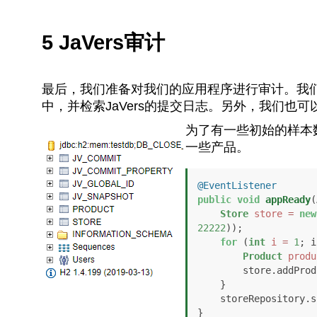
5 JaVers审计
最后，我们准备对我们的应用程序进行审计。我
中，并检索JaVers的提交日志。另外，我们也
为了有一些初始的样本
一些产品。
@EventListener
public
void
appReady
(
Store
store
=
new
22222
));

for
 (
int
i
=
1
; i
Product
produ
        store.addProduct(product);

    }

    storeRepository.save(store);

}