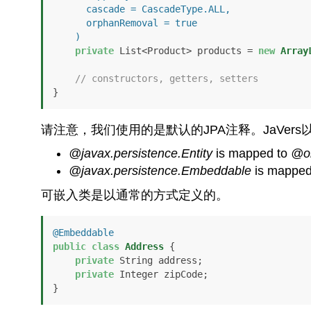
      cascade = CascadeType.ALL,

      orphanRemoval = true

    )
private
 List<Product> products = 
new
Array
// constructors, getters, setters
}
请注意，我们使用的是默认的JPA注释。JaVer
@javax.persistence.Entity
is mapped to
@or
@javax.persistence.Embeddable
is mapped
可嵌入类是以通常的方式定义的。
@Embeddable
public
class
Address
 {

private
 String address;

private
 Integer zipCode;

}