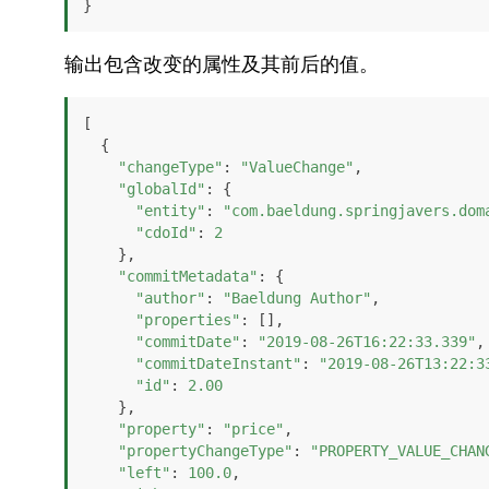
}
输出包含改变的属性及其前后的值。
[

  {

"changeType"
: 
"ValueChange"
,

"globalId"
: {

"entity"
: 
"com.baeldung.springjavers.dom
"cdoId"
: 
2
    },

"commitMetadata"
: {

"author"
: 
"Baeldung Author"
,

"properties"
: [],

"commitDate"
: 
"2019-08-26T16:22:33.339"
,

"commitDateInstant"
: 
"2019-08-26T13:22:3
"id"
: 
2.00
    },

"property"
: 
"price"
,

"propertyChangeType"
: 
"PROPERTY_VALUE_CHAN
"left"
: 
100.0
,
