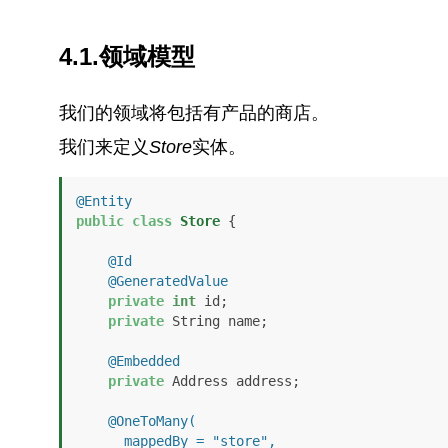
4.1.领域模型
我们的领域将包括有产品的商店。
我们来定义
Store
实体。
@Entity
public
class
Store
 {

@Id
@GeneratedValue
private
int
 id;

private
 String name;

@Embedded
private
 Address address;

@OneToMany(

      mappedBy = "store",
