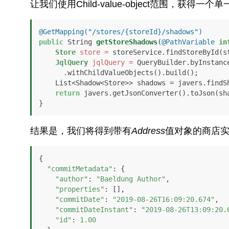
让我们使用Child-value-object范围，获得一
@GetMapping("/stores/{storeId}/shadows")
public
 String 
getStoreShadows
(
@PathVariable
in
Store
store
=
 storeService.findStoreById(st
JqlQuery
jqlQuery
=
 QueryBuilder.byInstance
      .withChildValueObjects().build();

    List<Shadow<Store>> shadows = javers.findShadows(jqlQuery);

return
 javers.getJsonConverter().toJson(sh
}
结果是，我们将得到带有
Address
值对象的商店
{

"commitMetadata"
: {

"author"
: 
"Baeldung Author"
,

"properties"
: [],

"commitDate"
: 
"2019-08-26T16:09:20.674"
,

"commitDateInstant"
: 
"2019-08-26T13:09:20.
"id"
: 
1.00