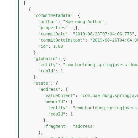
[

  {

"commitMetadata"
: {

"author"
: 
"Baeldung Author"
,

"properties"
: [],

"commitDate"
: 
"2019-08-26T07:04:06.776"
,

"commitDateInstant"
: 
"2019-08-26T04:04:0
"id"
: 
1.00
    },

"globalId"
: {

"entity"
: 
"com.baeldung.springjavers.dom
"cdoId"
: 
1
    },

"state"
: {

"address"
: {

"valueObject"
: 
"com.baeldung.springjav
"ownerId"
: {

"entity"
: 
"com.baeldung.springjavers
"cdoId"
: 
1
        },

"fragment"
: 
"address"
      },
