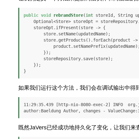
public
void
rebrandStore
(
int
 storeId, String u
    Optional<Store> storeOpt = storeRepository.findById(storeId);

    storeOpt.ifPresent(store -> {

        store.setName(updatedName);

        store.getProducts().forEach(product -> {

            product.setNamePrefix(updatedName);

        });

        storeRepository.save(store);

    });

}
如果我们运行这个方法，我们会在调试输出中得
11:29:35.439 [http-nio-8080-exec-2] INFO  org.
author:Baeldung Author, changes - ValueChange:
既然JaVers已经成功地持久化了变化，让我们