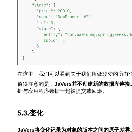
"state"
: {

"price"
: 
200.0
,

"name"
: 
"NewProduct #2"
,

"id"
: 
3
,

"store"
: {

"entity"
: 
"com.baeldung.springjavers.d
"cdoId"
: 
1
      }

    }

}
在这里，我们可以看到关于我们所做改变的所有
值得注意的是，
JaVers并不创建新的数据库连
据与应用程序数据一起被提交或回滚。
5.3.变化
JaVers将变化记录为对象的版本之间的原子差异