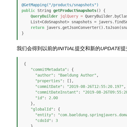
@GetMapping("/products/snapshots")
public
 String 
getProductSnapshots
()
 {

QueryBuilder
jqlQuery
=
 QueryBuilder.byClas
    List<CdoSnapshot> snapshots = javers.findSnapshots(jqlQuery.build());

return
 javers.getJsonConverter().toJson(sna
}
我们会得到以前的
INITIAL
提交和新的
UPDATE
提
 {

"commitMetadata"
: {

"author"
: 
"Baeldung Author"
,

"properties"
: [],

"commitDate"
: 
"2019-08-26T12:55:20.197"
,

"commitDateInstant"
: 
"2019-08-26T09:55:2
"id"
: 
2.00
    },

"globalId"
: {

"entity"
: 
"com.baeldung.springjavers.dom
"cdoId"
: 
3
    },
