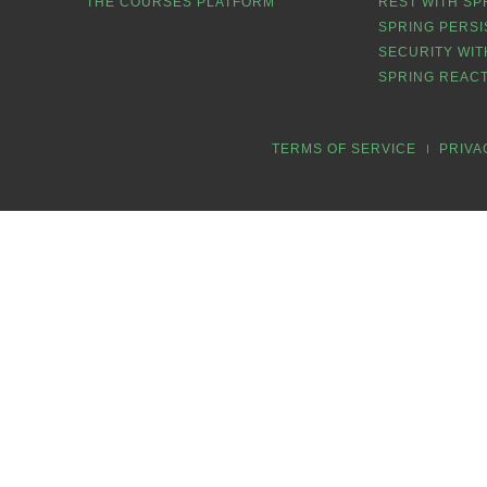
THE COURSES PLATFORM
REST WITH SP
SPRING PERSI
SECURITY WIT
SPRING REACT
TERMS OF SERVICE
PRIVA