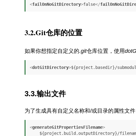
<
failOnNoGitDirectory
>
false
</
failOnNoGitDir
3.2.Git仓库的位置
如果你想指定自定义的
.git
仓库位置，使用
dotG
<
dotGitDirectory
>
${project.basedir}/submodu
3.3.输出文件
为了生成具有自定义名称和/或目录的属性文
<
generateGitPropertiesFilename
>