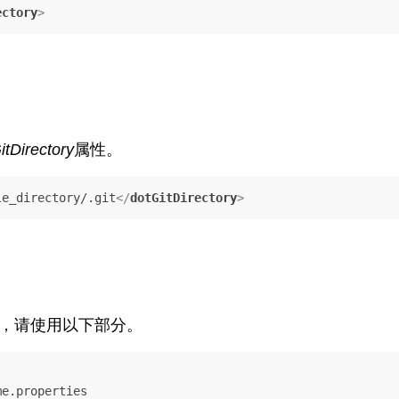
ectory
>
itDirectory
属性。
le_directory/.git
</
dotGitDirectory
>
件，请使用以下部分。