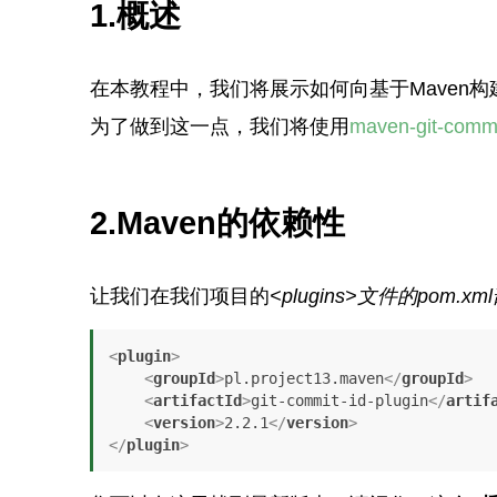
1.概述
在本教程中，我们将展示如何向基于Maven构建的S
为了做到这一点，我们将使用
maven-git-commi
2.Maven的依赖性
让我们在我们项目的
<plugins>
文件的
pom.xml
<
plugin
>
<
groupId
>
pl.project13.maven
</
groupId
>
<
artifactId
>
git-commit-id-plugin
</
artif
<
version
>
2.2.1
</
version
>
</
plugin
>