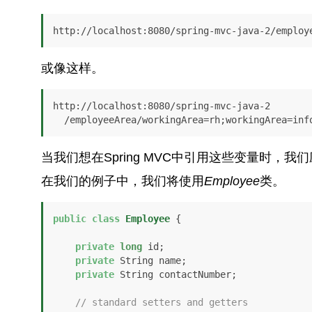
http://localhost:8080/spring-mvc-java-2/employ
或像这样。
http://localhost:8080/spring-mvc-java-2

  /employeeArea/workingArea=rh;workingArea=in
当我们想在Spring MVC中引用这些变量时，我
在我们的例子中，我们将使用
Employee
类。
public
class
Employee
 {

private
long
 id;

private
 String name;

private
 String contactNumber;

// standard setters and getters 