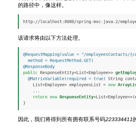
的路径中，像这样。
http://localhost:8080/spring-mvc-java-2/employ
该请求将由以下方法处理。
@RequestMapping(value = "/employeesContacts/{co
  method = RequestMethod.GET)
@ResponseBody
public
 ResponseEntity<List<Employee>> 
getEmplo
@MatrixVariable(required = true)
 String cont
    List<Employee> employeesList = 
new
ArrayLi
    ...

return
new
ResponseEntity
<List<Employee>>(
}
因此，我们将得到所有拥有联系号码
223334411