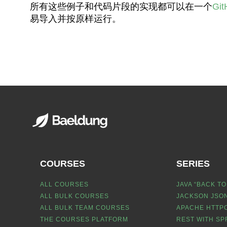
所有这些例子和代码片段的实现都可以在一个
Gi
易导入并按原样运行。
COURSES
SERIES
ALL COURSES
JAVA “BACK TO
ALL BULK COURSES
JACKSON JSON
ALL BULK TEAM COURSES
APACHE HTTPC
THE COURSES PLATFORM
REST WITH SP