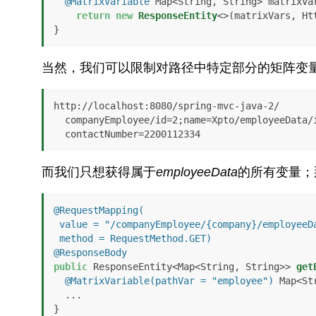
@MatrixVariable
 Map<String, String> matrixVa
return
new
ResponseEntity
<>(matrixVars, Htt
}
当然，我们可以限制对路径中特定部分的矩阵变
http://localhost:8080/spring-mvc-java-2/

  companyEmployee/id=2;name=Xpto/employeeData/id=1;name=John;

  contactNumber=2200112334
而我们只想获得属于
employeeData
的所有变量；
@RequestMapping(

 value = "/companyEmployee/{company}/employeeData/{employee}",

 method = RequestMethod.GET)
@ResponseBody
public
 ResponseEntity<Map<String, String>> 
get
@MatrixVariable(pathVar = "employee")
 Map<St
  ...

}